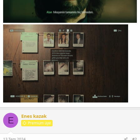
Enes kazak
E
Premium üye
13 Tem 2024
#2