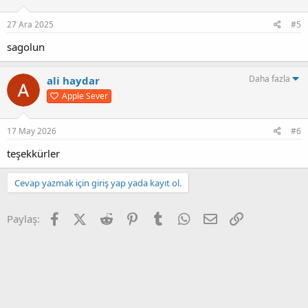
27 Ara 2025
#5
sagolun
Daha fazla
ali haydar
Apple Sever
17 May 2026
#6
teşekkürler
Cevap yazmak için giriş yap yada kayıt ol.
Facebook
X (Twitter)
Reddit
Pinterest
Tumblr
WhatsApp
E-posta
Link
Paylaş: