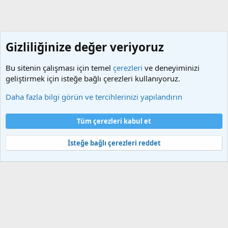
Gizliliğinize değer veriyoruz
Bu sitenin çalışması için temel
çerezleri
ve deneyiminizi
geliştirmek için isteğe bağlı çerezleri kullanıyoruz.
Tamamlanmış Yerelleştirmeler
Daha fazla bilgi görün ve tercihlerinizi yapılandırın
Çerezler
Türkçe (TR)
Tüm çerezleri kabul et
Bize ulaşın
Şartlar ve kurallar
Gizlilik politikası
Yardım
Ana sayfa
R
S
İsteğe bağlı çerezleri reddet
S
®
Community platform by XenForo
© 2010-2025 XenForo Ltd.