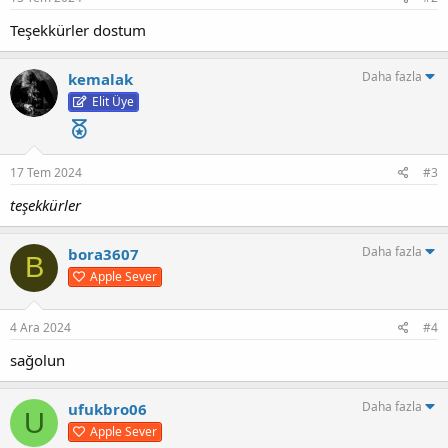
Teşekkürler dostum
Daha fazla
kemalak
Elit Üye
17 Tem 2024
#3
teşekkürler
Daha fazla
bora3607
B
Apple Sever
4 Ara 2024
#4
sağolun
Daha fazla
ufukbro06
U
Apple Sever