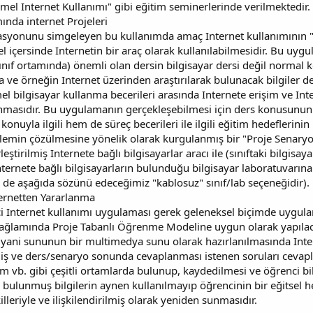
mel Internet Kullanımı" gibi eğitim seminerlerinde verilmektedir.
ında internet Projeleri
syonunu simgeleyen bu kullanımda amaç Internet kullanımının "Bi
içersinde Internetin bir araç olarak kullanılabilmesidir. Bu uyg
sınıf ortamında) önemli olan dersin bilgisayar dersi değil normal 
kta ve örneğin Internet üzerinden araştırılarak bulunacak bilgile
 bilgisayar kullanma becerileri arasında Internete erişim ve Inte
ullanmasıdır. Bu uygulamanın gerçekleşebilmesi için ders konusun
nuyla ilgili hem de süreç becerileri ile ilgili eğitim hedeflerinin 
lemin çözülmesine yönelik olarak kurgulanmış bir "Proje Senaryo
tirilmiş Internete bağlı bilgisayarlar aracı ile (sınıftaki bilgisaya
nternete bağlı bilgisayarların bulunduğu bilgisayar laboratuvarına 
 de aşağıda sözünü edeceğimiz "kablosuz" sınıf/lab seçeneğidir).
ernetten Yararlanma
ci Internet kullanımı uygulaması gerek geleneksel biçimde uygu
m bağlamında Proje Tabanlı Öğrenme Modeline uygun olarak yapılac
yani sununun bir multimedya sunu olarak hazırlanılmasında Inter
ş ve ders/senaryo sonunda cevaplanması istenen soruları cevaplar
zim vb. gibi çeşitli ortamlarda bulunup, kaydedilmesi ve öğrenci b
 bulunmuş bilgilerin aynen kullanılmayıp öğrencinin bir eğitsel hed
illeriyle ve ilişkilendirilmiş olarak yeniden sunmasıdır.