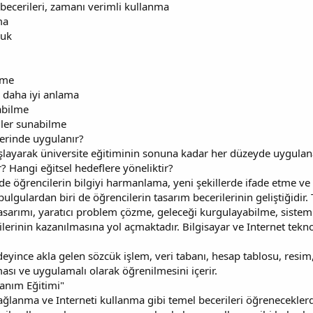
 becerileri, zamanı verimli kullanma
ma
luk
lme
ü daha iyi anlama
abilme
iler sunabilme
lerinde uygulanır?
şlayarak üniversite eğitiminin sonuna kadar her düzeyde uygulana
 Hangi eğitsel hedeflere yöneliktir?
e öğrencilerin bilgiyi harmanlama, yeni şekillerde ifade etme ve
ulgulardan biri de öğrencilerin tasarım becerilerinin geliştiğid
 tasarımı, yaratıcı problem çözme, geleceği kurgulayabilme, sistem
rinin kazanılmasına yol açmaktadır. Bilgisayar ve Internet teknolo
deyince akla gelen sözcük işlem, veri tabanı, hesap tablosu, resim
ması ve uygulamalı olarak öğrenilmesini içerir.
lanım Eğitimi"
lanma ve Interneti kullanma gibi temel becerileri öğreneceklerdir.