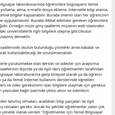
ilgisayar laboratuvarında öğrencilere bilgisayarın temel
 yollama, alma, e-mail'e dosya ekleme, Internette bilgi arama,
temel bilgiler kapsanabilir. Burada önemli olan her öğrencinin
ine uygulamasıdır. Burada dikkat edilmesi gereken öğrencilere
eğidir. Örneğin müze giriş saatlerini müzenin web sitesinden
i üniversitelerle ilgili bilgilere ulaşma gibi.Okulun
 ulaşmış demektir.
ışı saatlerinde okulun bulunduğu yöredeki anne babalar ve
larak kullanılabileceği de unutulmamalıdır.
erle yürütülmekte olan dersler ve ödevler için araştırma
aatlerinin dışında ya da ilgili ders öğretmenleri tarafından
lgisayar laboratuvarına gelip bireysel olarak ya da öğrenci
ı ya da Temel Internet Kullanımı derslerinde öğretilen
 ders ve ödev gereksinimi olan bilgilere ulaşmak için gereksiz
yazıcıdan kağıt üzerinde çıktısı alınır ve ödevlerin
anımış olmaları, aradıkları bilgi parçaları ile ilgili
ış olmaları gerekir. Ancak bu şekilde öğretmenler zaten çok
ere yönelik olarak verilen "Öğretmenler için Temel Bilgisayar