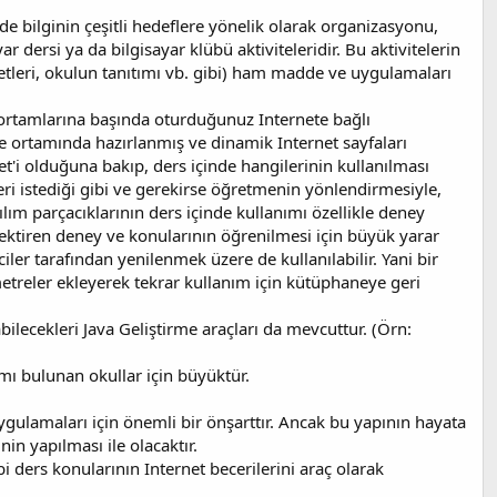
e bilginin çeşitli hedeflere yönelik olarak organizasyonu,
ar dersi ya da bilgisayar klübü aktiviteleridir. Bu aktivitelerin
metleri, okulun tanıtımı vb. gibi) ham madde ve uygulamaları
 ortamlarına başında oturduğunuz Internete bağlı
me ortamında hazırlanmış ve dinamik Internet sayfaları
et'i olduğuna bakıp, ders içinde hangilerinin kullanılması
eri istediği gibi ve gerekirse öğretmenin yönlendirmesiyle,
zılım parçacıklarının ders içinde kullanımı özellikle deney
ektiren deney ve konularının öğrenilmesi için büyük yarar
ler tarafından yenilenmek üzere de kullanılabilir. Yani bir
etreler ekleyerek tekrar kullanım için kütüphaneye geri
ilecekleri Java Geliştirme araçları da mevcuttur. (Örn:
ımı bulunan okullar için büyüktür.
ygulamaları için önemli bir önşarttır. Ancak bu yapının hayata
n yapılması ile olacaktır.
 ders konularının Internet becerilerini araç olarak