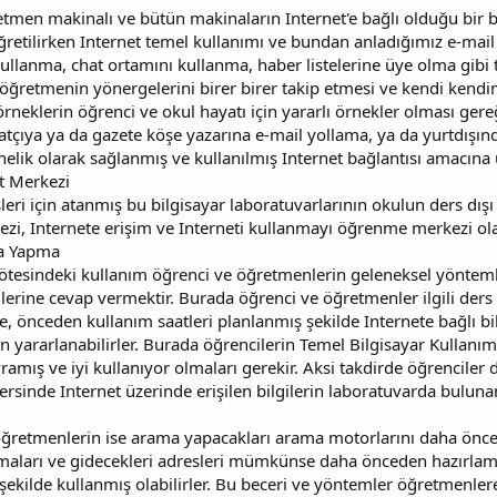
tmen makinalı ve bütün makinaların Internet'e bağlı olduğu bir b
öğretilirken Internet temel kullanımı ve bundan anladığımız e-mail
ullanma, chat ortamını kullanma, haber listelerine üye olma gibi 
 öğretmenin yönergelerini birer birer takip etmesi ve kendi kend
örneklerin öğrenci ve okul hayatı için yararlı örnekler olması ger
çıya ya da gazete köşe yazarına e-mail yollama, ya da yurtdışındak
elik olarak sağlanmış ve kullanılmış Internet bağlantısı amacına
et Merkezi
sleri için atanmış bu bilgisayar laboratuvarlarının okulun ders d
erkezi, Internete erişim ve Interneti kullanmayı öğrenme merkezi o
ma Yapma
 ötesindeki kullanım öğrenci ve öğretmenlerin geleneksel yönteml
erine cevap vermektir. Burada öğrenci ve öğretmenler ilgili ders s
e, önceden kullanım saatleri planlanmış şekilde Internete bağlı bi
n yararlanabilirler. Burada öğrencilerin Temel Bilgisayar Kullanım
vramış ve iyi kullanıyor olmaları gerekir. Aksi takdirde öğrenciler
rsinde Internet üzerinde erişilen bilgilerin laboratuvarda bulunan 
retmenlerin ise arama yapacakları arama motorlarını daha önceden t
olmaları ve gidecekleri adresleri mümkünse daha önceden hazırlam
mli şekilde kullanmış olabilirler. Bu beceri ve yöntemler öğretmenl