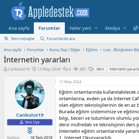
Ana sayfa
Forumlar
Neler yeni
Medya
Yeni mesajlar
Forumlarda ara
Ana sayfa
Forumlar
Konu Dışı / Diğer
Eğitim
Lise - İlköğretim Bil
İnternetin yararları
K
B
M
G
E
Canbulut19
12 May 2024
0
385
ders
i̇nternetin yararla
o
a
e
ö
t
n
ş
s
r
i
12 May 2024
b
l
a
ü
k
u
a
j
n
e
Eğitim ortamlarında kullanılabilecek o
y
n
t
t
ortamlarına, evden ya da Internet Ca
u
g
ü
l
olan eğitim teknolojilerinin de en az
b
ı
l
e
Burada eğitim sistemimize ve eğitimc
a
ç
e
r
Canbulut19
bilgi, beceri ve tutumlarını olumlu yö
ş
t
m
Yeni Üye
dersi müfredatı ve teknolojinin ders 
l
a
e
a
r
İnternetin eğitim ortamlarında yararlı b
t
i
1. İnternet Okuryazarlığı
Katılım
18 Tem 2018