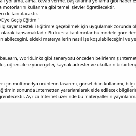
ail yollama, alma, cevap verme, başkalarına yollama gibi haberleşm
a motorlarını kullanma gibi temel işlevler öğretilecektir.
i de tanıtılacaktır.
E'ye Geçiş Eğitimi"
ilgisayar Destekli Eğitim"e geçebilmek için uygulamak zorunda o
ı olarak kapsamaktadır. Bu kursta katılımcılar bu modele göre ders
ılabileceğini, eldeki materyallerin nasıl işe koşulabileceğini ve ye
Learn, WorldLinks gibi senaryosu önceden belirlenmiş Internet P
 öğrencilere yönergeler, kaynak adresler ve okulların birbirleriyle
için multimedya ürünlerin tasarımı, görsel dilin kullanımı, bilgi ta
itimin sonunda Internetten yararlanılarak elde edilecek bilgilerin
renilecektir. Ayrıca Internet üzerinde bu materyallerin yayınlanmas