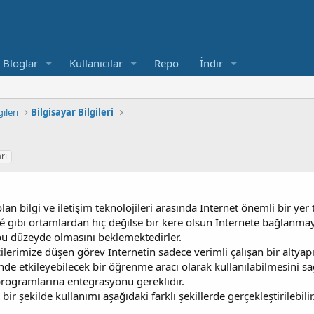
Bloglar
Kullanıcılar
Repo
İndir
gileri
Bilgisayar Bilgileri
rı
lan bilgi ve iletişim teknolojileri arasında Internet önemli bir yer
fé gibi ortamlardan hiç değilse bir kere olsun Internete bağlanma
 bu düzeyde olmasını beklemektedirler.
ilerimize düşen görev Internetin sadece verimli çalışan bir alty
nde etkileyebilecek bir öğrenme aracı olarak kullanılabilmesini sağ
programlarına entegrasyonu gereklidir.
ir şekilde kullanımı aşağıdaki farklı şekillerde gerçekleştirilebilir