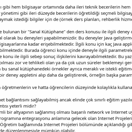
 gibi hem bilgisayar ortamında daha ileri teknik becerilerin hem d
 yönetimi gibi ileri düzeyde becerilerin öğretildiği seçmeli bilgisay
ymak istediği bilgiler için de (örnek ders planları, rehberlik hiz
de bulunan bir "Sanal Kütüphane" den ders konusu ile ilgili deney
nal olarak bu deneyleri yapabilmenizdir. Bu deneyler Java geliştir
isayarlarına kadar erişebilmektedir. İlgili konu için kaç Java appl
abilmektedir. Burada öğrenci konu içinde deneyle ilgili parametrel
 konu ile ilgili sebep sonuç ilişkilerini kavrayabilmektedir. Bu ya
lması zor ve tehlikeli olan ya da çok uzun süreler beklemeyi ger
 bu sanal kütüphanedeki örnekler ayrıca meraklı ve istekli eğitimci
r deney appletini alıp daha da geliştirerek, örneğin başka param
 öğretmenlerin ve hatta öğrencilerin düzeyinde kolaylıkla kullanab
t bağlantısını sağlayabilmiş ancak elinde çok sınırlı eğitim yazıl
ntısı yeterli midir?
mli bir altyapının sağlanmış olması başarılı network ve Internet u
ogramına entegrasyonu anlamına gelecek olan Internet Projelerini
i Öğretim bağlamında Internet Projeleri bölümünde açıklandığı gibi
inde düzenlenmesiyle mümkün olabilir.