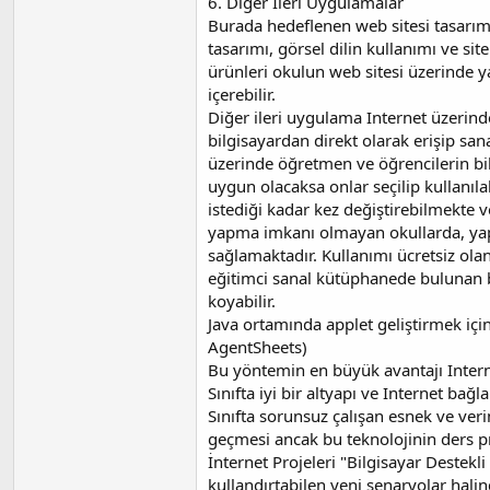
6. Diğer İleri Uygulamalar
Burada hedeflenen web sitesi tasarımı
tasarımı, görsel dilin kullanımı ve site
ürünleri okulun web sitesi üzerinde ya
içerebilir.
Diğer ileri uygulama Internet üzerin
bilgisayardan direkt olarak erişip sa
üzerinde öğretmen ve öğrencilerin bilg
uygun olacaksa onlar seçilip kullanıl
istediği kadar kez değiştirebilmekte ve
yapma imkanı olmayan okullarda, yapı
sağlamaktadır. Kullanımı ücretsiz olan
eğitimci sanal kütüphanede bulunan bi
koyabilir.
Java ortamında applet geliştirmek için
AgentSheets)
Bu yöntemin en büyük avantajı Interne
Sınıfta iyi bir altyapı ve Internet bağla
Sınıfta sorunsuz çalışan esnek ve veri
geçmesi ancak bu teknolojinin ders pr
İnternet Projeleri "Bilgisayar Destekl
kullandırtabilen yeni senaryolar hal