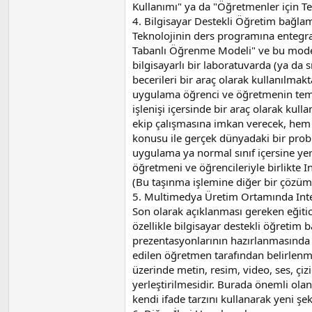
Kullanımı" ya da "Öğretmenler için Te
4. Bilgisayar Destekli Öğretim bağlam
Teknolojinin ders programına entegra
Tabanlı Öğrenme Modeli" ve bu model 
bilgisayarlı bir laboratuvarda (ya da 
becerileri bir araç olarak kullanılma
uygulama öğrenci ve öğretmenin temel
işlenişi içersinde bir araç olarak k
ekip çalışmasına imkan verecek, hem ko
konusu ile gerçek dünyadaki bir prob
uygulama ya normal sınıf içersine yerleş
öğretmeni ve öğrencileriyle birlikte I
(Bu taşınma işlemine diğer bir çözüm
5. Multimedya Üretim Ortamında Int
Son olarak açıklanması gereken eğiti
özellikle bilgisayar destekli öğreti
prezentasyonlarının hazırlanmasında 
edilen öğretmen tarafından belirlenmi
üzerinde metin, resim, video, ses, çi
yerleştirilmesidir. Burada önemli olan
kendi ifade tarzını kullanarak yeni şek