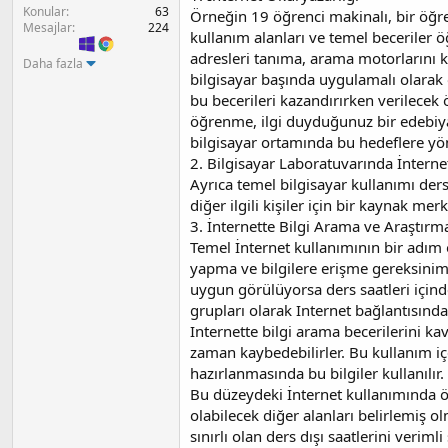
a
h
Konular
63
Örneğin 19 öğrenci makinalı, bir öğre
n
i
Mesajlar
224
kullanım alanları ve temel beceriler 
adresleri tanıma, arama motorlarını k
Daha fazla
bilgisayar başında uygulamalı olarak
bu becerileri kazandırırken verilecek 
öğrenme, ilgi duyduğunuz bir edebiyat
bilgisayar ortamında bu hedeflere yön
2. Bilgisayar Laboratuvarında İntern
Ayrıca temel bilgisayar kullanımı der
diğer ilgili kişiler için bir kaynak m
3. İnternette Bilgi Arama ve Araştır
Temel İnternet kullanımının bir adım
yapma ve bilgilere erişme gereksiniml
uygun görülüyorsa ders saatleri içind
grupları olarak Internet bağlantısında
Internette bilgi arama becerilerini ka
zaman kaybedebilirler. Bu kullanım içe
hazırlanmasında bu bilgiler kullanılır.
Bu düzeydeki İnternet kullanımında öğ
olabilecek diğer alanları belirlemiş 
sınırlı olan ders dışı saatlerini veri