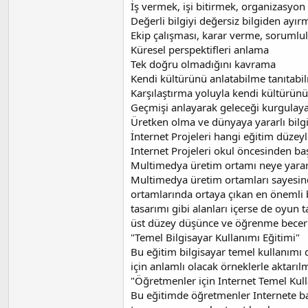
İş vermek, işi bitirmek, organizasyon
Değerli bilgiyi değersiz bilgiden ayır
Ekip çalışması, karar verme, sorumlu
Küresel perspektifleri anlama
Tek doğru olmadığını kavrama
Kendi kültürünü anlatabilme tanıtabi
Karşılaştırma yoluyla kendi kültürün
Geçmişi anlayarak geleceği kurgulay
Üretken olma ve dünyaya yararlı bilg
İnternet Projeleri hangi eğitim düzey
Internet Projeleri okul öncesinden ba
Multimedya üretim ortamı neye yarar?
Multimedya üretim ortamları sayesind
ortamlarında ortaya çıkan en önemli b
tasarımı gibi alanları içerse de oyun
üst düzey düşünce ve öğrenme becerile
"Temel Bilgisayar Kullanımı Eğitimi"
Bu eğitim bilgisayar temel kullanımı 
için anlamlı olacak örneklerle aktarıl
"Öğretmenler için Internet Temel Kul
Bu eğitimde öğretmenler Internete bağ