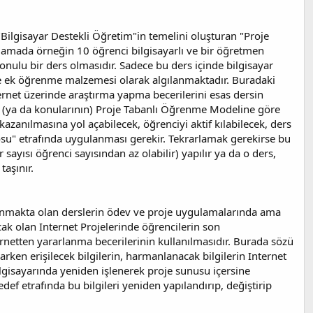
lgisayar Destekli Öğretim"in temelini oluşturan "Proje
ulamada örneğin 10 öğrenci bilgisayarlı ve bir öğretmen
konulu bir ders olmasıdır. Sadece bu ders içinde bilgisayar
r de ek öğrenme malzemesi olarak algılanmaktadır. Buradaki
rnet üzerinde araştırma yapma becerilerini esas dersin
un (ya da konularının) Proje Tabanlı Öğrenme Modeline göre
kazanılmasına yol açabilecek, öğrenciyi aktif kılabilecek, ders
su" etrafında uygulanması gerekir. Tekrarlamak gerekirse bu
r sayısı öğrenci sayısından az olabilir) yapılır ya da o ders,
taşınır.
lanmakta olan derslerin ödev ve proje uygulamalarında ama
ak olan Internet Projelerinde öğrencilerin son
netten yararlanma becerilerinin kullanılmasıdır. Burada sözü
ken erişilecek bilgilerin, harmanlanacak bilgilerin Internet
ilgisayarında yeniden işlenerek proje sunusu içersine
ef etrafında bu bilgileri yeniden yapılandırıp, değiştirip