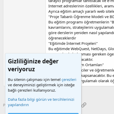
tarayıcı programlar tanıtılacak ve e-m
Internet adreslerinin özellikleri, aram
Ayrıca eğitim amaçlı yararlı web siteler
"Proje Tabanlı Öğrenme Modeli ve BD
Bu eğitim programı öğretmenlerin "B
kavramlarını, stratejilerini uygulamal
göre derslerin yeniden nasıl yapılandır
öğreneceklerdir
"Eğitimde İnternet Projeleri"
Bu eğitimde WebQuest, NetDays, Globa
senaryolarda bulunması gereken ögeler,
yöntemleri kapsanacaktır.
Gizliliğinize değer
"Multimedya Üretim Ortamları"
veriyoruz
Bu eğitimde öğrenciler ve öğretmenler 
uygulamalı olarak kapsanacaktır. Bu eğ
Bu sitenin çalışması için temel
çerezleri
kullanılabileceği uygulamalı olarak öğ
ve deneyiminizi geliştirmek için isteğe
bağlı çerezleri kullanıyoruz.
Daha fazla bilgi görün ve tercihlerinizi
Facebook
X (Twitter)
Reddit
Pinterest
Tumblr
WhatsApp
E-posta
Link
yapılandırın
Paylaş: