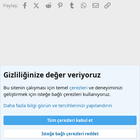
Facebook
X (Twitter)
Reddit
Pinterest
Tumblr
WhatsApp
E-posta
Link
Paylaş:
Gizliliğinize değer veriyoruz
Bu sitenin çalışması için temel
çerezleri
ve deneyiminizi
geliştirmek için isteğe bağlı çerezleri kullanıyoruz.
iPad
Daha fazla bilgi görün ve tercihlerinizi yapılandırın
Çerezler
Türkçe (TR)
Tüm çerezleri kabul et
Bize ulaşın
Şartlar ve kurallar
Gizlilik politikası
Yardım
Ana sayfa
R
S
İsteğe bağlı çerezleri reddet
S
®
Community platform by XenForo
© 2010-2025 XenForo Ltd.