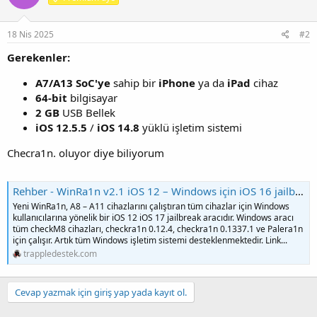
18 Nis 2025
#2
Gerekenler:
A7/A13
SoC'ye
sahip bir
iPhone
ya da
iPad
cihaz
64-bit
bilgisayar
2 GB
USB Bellek
iOS 12.5.5
/
iOS 14.8
yüklü işletim sistemi
Checra1n. oluyor diye biliyorum
Rehber - WinRa1n v2.1 iOS 12 – Windows için iOS 16 jailbreak aracı (pelera1n ve checkera1n)
Yeni WinRa1n, A8 – A11 cihazlarını çalıştıran tüm cihazlar için Windows
kullanıcılarına yönelik bir iOS 12 iOS 17 jailbreak aracıdır. Windows aracı
tüm checkM8 cihazları, checkra1n 0.12.4, checkra1n 0.1337.1 ve Palera1n
için çalışır. Artık tüm Windows işletim sistemi desteklenmektedir. Link...
trappledestek.com
Cevap yazmak için giriş yap yada kayıt ol.