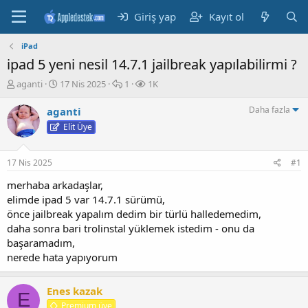
Giriş yap
Kayıt ol
iPad
ipad 5 yeni nesil 14.7.1 jailbreak yapılabilirmi ?
K
B
M
G
aganti
17 Nis 2025
1
1K
o
a
e
ö
n
ş
s
r
Daha fazla
aganti
b
l
a
ü
Elit Üye
u
a
j
n
y
n
t
u
g
ü
17 Nis 2025
#1
b
ı
l
a
ç
e
merhaba arkadaşlar,
ş
t
m
elimde ipad 5 var 14.7.1 sürümü,
l
a
e
önce jailbreak yapalım dedim bir türlü halledemedim,
a
r
daha sonra bari trolinstal yüklemek istedim - onu da
t
i
başaramadım,
a
h
nerede hata yapıyorum
n
i
Enes kazak
E
Premium üye