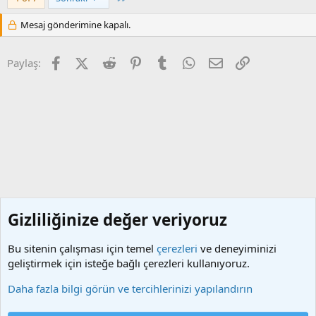
Korsan
Mesaj gönderimine kapalı.
YAMA SÜRÜM
10.06.2024 => V5
Facebook
X (Twitter)
Reddit
Pinterest
Tumblr
WhatsApp
E-posta
Link
Paylaş:
[Hidden content]
Gizliliğinize değer veriyoruz
Bu sitenin çalışması için temel
çerezleri
ve deneyiminizi
geliştirmek için isteğe bağlı çerezleri kullanıyoruz.
Tamamlanmış Yerelleştirmeler
Daha fazla bilgi görün ve tercihlerinizi yapılandırın
Çerezler
Türkçe (TR)