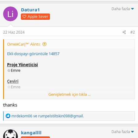
p
k
Daha fazla
Datura1
i
Apple Sever
l
e
r
:
22 Haz 2024
#2
OmeяCaη™' Alıntı:
Ekli dosyayı görüntüle 14857
Proje Yöneticisi
☆Emre
Çeviri
☆Emre
Genişletmek için tıkla ...
Test
☆Emre
thanks
Paketleme
T
mrdekom06
ve
rumpelstiltskin098@gmail.
sinnerclown
e
p
k
Kurulum
Daha fazla
kangallll
i
İndirdiğiniz Rar dosyasının içindeki dosyaları oyunun ana klasörüne