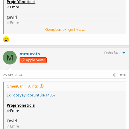
Proje Yöneticisi
☆Emre
Çeviri
☆Emre
Genişletmek için tıkla ...
Test
☆Emre
Paketleme
Daha fazla
mmurats
sinnerclown
M
Apple Sever
Kurulum
İndirdiğiniz Rar dosyasının içindeki dosyaları oyunun ana klasörüne
atın,
25 Ara 2024
#16
SteamLibrary\steamapps\common\NoRestForTheWicked
OmeяCaη™' Alıntı:
UYUMLU SÜRÜM
Steam
Ekli dosyayı görüntüle 14857
Korsan
Proje Yöneticisi
YAMA SÜRÜM
☆Emre
10.06.2024 => V5
Çeviri
[Hidden content]
☆Emre