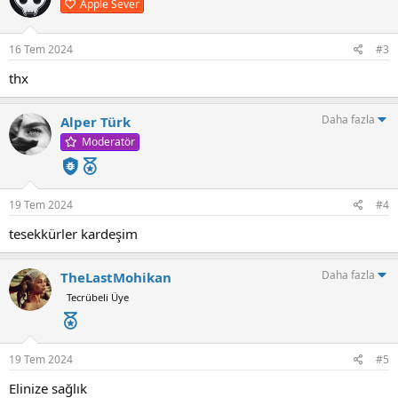
Apple Sever
l
atın,
e
SteamLibrary\steamapps\common\NoRestForTheWicked
r
:
16 Tem 2024
#3
UYUMLU SÜRÜM
Steam
thx
Korsan
Daha fazla
Alper Türk
YAMA SÜRÜM
10.06.2024 => V5
Moderatör
[Hidden content]
19 Tem 2024
#4
tesekkürler kardeşim
Daha fazla
TheLastMohikan
Tecrübeli Üye
19 Tem 2024
#5
Elinize sağlık