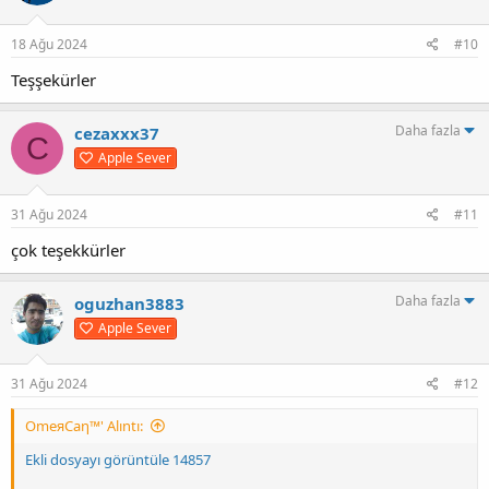
18 Ağu 2024
#10
Teşşekürler
Daha fazla
cezaxxx37
C
Apple Sever
31 Ağu 2024
#11
çok teşekkürler
Daha fazla
oguzhan3883
Apple Sever
31 Ağu 2024
#12
OmeяCaη™' Alıntı:
Ekli dosyayı görüntüle 14857