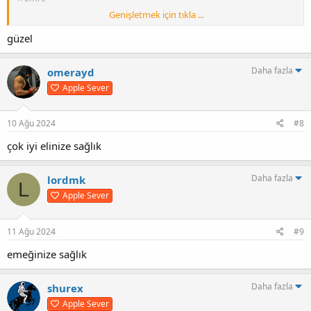
Genişletmek için tıkla ...
Test
☆Emre
güzel
Paketleme
Daha fazla
omerayd
sinnerclown
Apple Sever
Kurulum
İndirdiğiniz Rar dosyasının içindeki dosyaları oyunun ana klasörüne
atın,
10 Ağu 2024
#8
SteamLibrary\steamapps\common\NoRestForTheWicked
çok iyi elinize sağlık
UYUMLU SÜRÜM
Steam
Daha fazla
lordmk
L
Korsan
Apple Sever
YAMA SÜRÜM
10.06.2024 => V5
11 Ağu 2024
#9
[Hidden content]
emeğinize sağlık
Daha fazla
shurex
Apple Sever