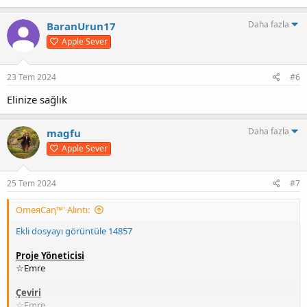
Daha fazla
BaranUrun17
Apple Sever
23 Tem 2024
#6
Elinize sağlık
Daha fazla
magfu
Apple Sever
25 Tem 2024
#7
OmeяCaη™' Alıntı:
Ekli dosyayı görüntüle 14857
Proje Yöneticisi
☆Emre
Çeviri
☆Emre