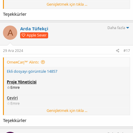
Genişletmek için tıkla ...
Test
☆Emre
Teşekkürler
Paketleme
Daha fazla
Arda Tüfekçi
sinnerclown
A
Apple Sever
Kurulum
İndirdiğiniz Rar dosyasının içindeki dosyaları oyunun ana klasörüne
atın,
29 Ara 2024
#17
SteamLibrary\steamapps\common\NoRestForTheWicked
OmeяCaη™' Alıntı:
UYUMLU SÜRÜM
Ekli dosyayı görüntüle 14857
Steam
Korsan
Proje Yöneticisi
☆Emre
YAMA SÜRÜM
10.06.2024 => V5
Çeviri
☆Emre
[Hidden content]
Genişletmek için tıkla ...
Test
☆Emre
Teşekkürler
Paketleme