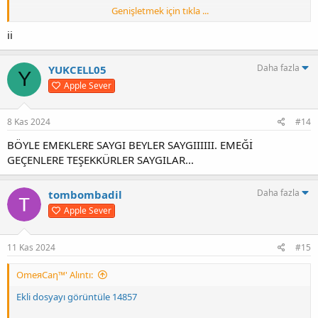
Genişletmek için tıkla ...
Test
☆Emre
ii
Paketleme
Daha fazla
YUKCELL05
sinnerclown
Y
Apple Sever
Kurulum
İndirdiğiniz Rar dosyasının içindeki dosyaları oyunun ana klasörüne
atın,
8 Kas 2024
#14
SteamLibrary\steamapps\common\NoRestForTheWicked
BÖYLE EMEKLERE SAYGI BEYLER SAYGIIIIII. EMEĞİ
GEÇENLERE TEŞEKKÜRLER SAYGILAR...
UYUMLU SÜRÜM
Steam
Korsan
Daha fazla
tombombadil
Apple Sever
YAMA SÜRÜM
10.06.2024 => V5
11 Kas 2024
#15
[Hidden content]
OmeяCaη™' Alıntı:
Ekli dosyayı görüntüle 14857