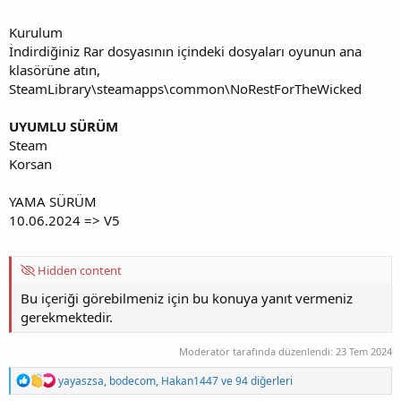
Kurulum
İndirdiğiniz Rar dosyasının içindeki dosyaları oyunun ana
klasörüne atın,
SteamLibrary\steamapps\common\NoRestForTheWicked
UYUMLU SÜRÜM
Steam
Korsan
YAMA SÜRÜM
10.06.2024 => V5
Hidden content
Bu içeriği görebilmeniz için bu konuya yanıt vermeniz
gerekmektedir.
Moderatör tarafında düzenlendi:
23 Tem 2024
T
yayaszsa
,
bodecom
,
Hakan1447
ve 94 diğerleri
e