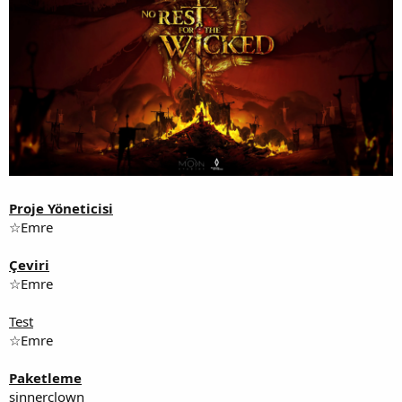
Proje Yöneticisi
☆Emre
Çeviri
☆Emre
Test
☆Emre
Paketleme
sinnerclown