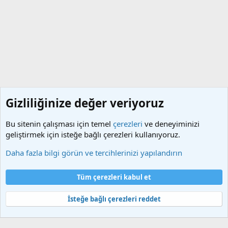
Gizliliğinize değer veriyoruz
Bu sitenin çalışması için temel
çerezleri
ve deneyiminizi
geliştirmek için isteğe bağlı çerezleri kullanıyoruz.
Tweak | Paylaşım
Daha fazla bilgi görün ve tercihlerinizi yapılandırın
Çerezler
Türkçe (TR)
Tüm çerezleri kabul et
Bize ulaşın
Şartlar ve kurallar
Gizlilik politikası
Yardım
Ana sayfa
R
S
İsteğe bağlı çerezleri reddet
S
®
Community platform by XenForo
© 2010-2025 XenForo Ltd.