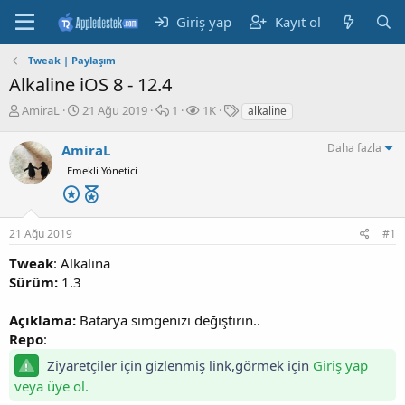
Giriş yap
Kayıt ol
Tweak | Paylaşım
Alkaline iOS 8 - 12.4
K
B
M
G
E
AmiraL
21 Ağu 2019
1
1K
alkaline
o
a
e
ö
t
n
ş
s
r
i
Daha fazla
AmiraL
b
l
a
ü
k
Emekli Yönetici
u
a
j
n
e
y
n
t
t
u
g
ü
l
b
ı
l
e
21 Ağu 2019
#1
a
ç
e
r
ş
t
m
Tweak
: Alkalina
l
a
e
Sürüm:
1.3
a
r
t
i
Açıklama:
Batarya simgenizi değiştirin..
a
h
n
i
Repo
:
Ziyaretçiler için gizlenmiş link,görmek için
Giriş yap
veya üye ol.