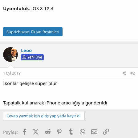
Uyumluluk:
iOS 8 12.4
Süprizbozan:
Ekran Resimleri
Leoo
Yeni Üye
1 Eyl 2019
#2
İkonlar gelişse süper olur
Tapatalk kullanarak iPhone aracılığıyla gönderildi
Cevap yazmak için giriş yap yada kayıt ol.
Facebook
X (Twitter)
Reddit
Pinterest
Tumblr
WhatsApp
E-posta
Link
Paylaş: