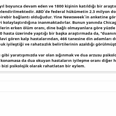
yıl boyunca devam eden ve 1800 kişinin katıldığı bir araşt
telendirilmektedir. ABD´de federal hükümetin 2.3 milyon dol
 birebir bağlantı olduğudur. Yine Newsweek´in anketine gö
i kolaylaştırdığına inanmaktadırlar. Bunun yanında Chicag
lerin erken ölüm oranı, dine bağlı olmayanlara göre yüzde 2
 hasta üzerinde yaptığı bir başka araştırmada da, "duanın i
davi gören kalp hastalarından, 466 tanesine din adamları 
 iyileştiği ve rahatsızlık belirtilerinin azaldığı görülmüşt
ibi yaratışımızda var olan sığınmak ve dua arzusu psikoloji
konamasa da dua okuyan hastaların iyileşme oranı diğer ha
bizi psikolojik olarak rahatlatan bir eylem.