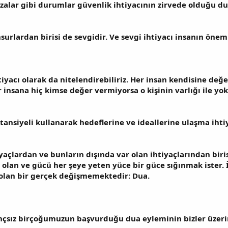
 kazalar gibi durumlar güvenlik ihtiyacının zirvede olduğu d
rlardan birisi de sevgidir. Ve sevgi ihtiyacı insanın öneml
iyacı olarak da nitelendirebiliriz. Her insan kendisine değ
r insana hiç kimse değer vermiyorsa o kişinin varlığı ile y
tansiyeli kullanarak hedeflerine ve ideallerine ulaşma ihtiy
yaçlardan ve bunların dışında var olan ihtiyaçlarından biris
 olan ve gücü her şeye yeten yüce bir güce sığınmak ister. 
r olan bir gerçek değişmemektedir: Dua.
ançsız birçoğumuzun başvurduğu dua eyleminin bizler üzerin