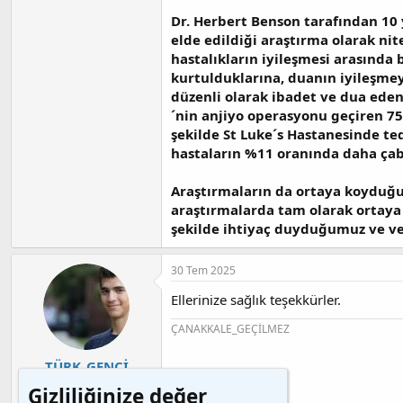
Dr. Herbert Benson tarafından 10 
elde edildiği araştırma olarak ni
hastalıkların iyileşmesi arasında
kurtulduklarına, duanın iyileşmey
düzenli olarak ibadet ve dua eden
´nin anjiyo operasyonu geçiren 750
şekilde St Luke´s Hastanesinde te
hastaların %11 oranında daha çabuk
Araştırmaların da ortaya koyduğu g
araştırmalarda tam olarak ortaya 
şekilde ihtiyaç duyduğumuz ve ve 
30 Tem 2025
Ellerinize sağlık teşekkürler.
ÇANAKKALE_GEÇİLMEZ
TÜRK_GENCİ
Apple Sever
Gizliliğinize değer