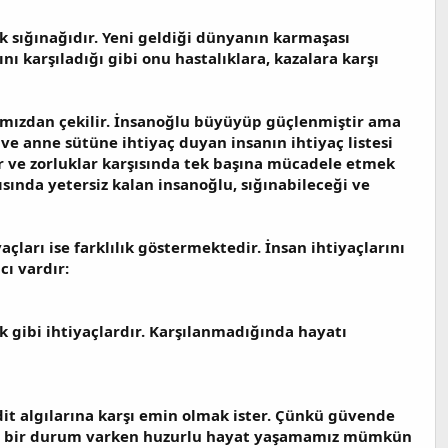
k sığınağıdır. Yeni geldiği dünyanın karmaşası
ı karşıladığı gibi onu hastalıklara, kazalara karşı
ımızdan çekilir. İnsanoğlu büyüyüp güçlenmiştir ama
ve anne sütüne ihtiyaç duyan insanın ihtiyaç listesi
çlar ve zorluklar karşısında tek başına mücadele etmek
ısında yetersiz kalan insanoğlu, sığınabileceği ve
çları ise farklılık göstermektedir. İnsan ihtiyaçlarını
ı vardır:
ak gibi ihtiyaçlardır. Karşılanmadığında hayatı
hdit algılarına karşı emin olmak ister. Çünkü güvende
den bir durum varken huzurlu hayat yaşamamız mümkün