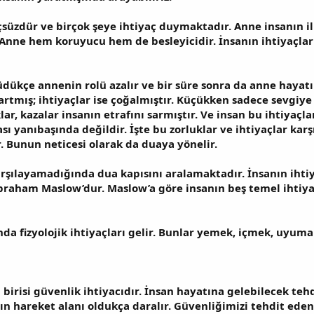
üzdür ve birçok şeye ihtiyaç duymaktadır. Anne insanın il
 Anne hem koruyucu hem de besleyicidir. İnsanın ihtiyaçların
dükçe annenin rolü azalır ve bir süre sonra da anne hayat
rtmış; ihtiyaçlar ise çoğalmıştır. Küçükken sadece sevgiye 
ıklar, kazalar insanın etrafını sarmıştır. Ve insan bu ihtiya
sı yanıbaşında değildir. İşte bu zorluklar ve ihtiyaçlar karş
. Bunun neticesi olarak da duaya yönelir.
arşılayamadığında dua kapısını aralamaktadır. İnsanın ihtiya
braham Maslow’dur. Maslow’a göre insanın beş temel ihtiyac
nda fizyolojik ihtiyaçları gelir. Bunlar yemek, içmek, uyum
 birisi güvenlik ihtiyacıdır. İnsan hayatına gelebilecek te
ın hareket alanı oldukça daralır. Güvenliğimizi tehdit e