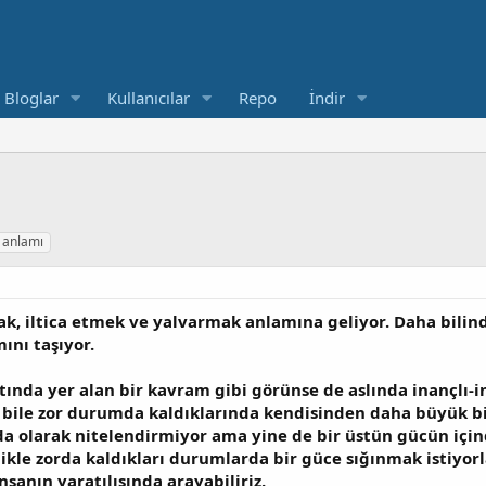
Bloglar
Kullanıcılar
Repo
İndir
 anlamı
, iltica etmek ve yalvarmak anlamına geliyor. Daha bilindik
ını taşıyor.
tında yer alan bir kavram gibi görünse de aslında inançlı-i
er bile zor durumda kaldıklarında kendisinden daha büyük bi
Buda olarak nitelendirmiyor ama yine de bir üstün gücün iç
ikle zorda kaldıkları durumlarda bir güce sığınmak istiyorlar
sanın yaratılışında arayabiliriz.