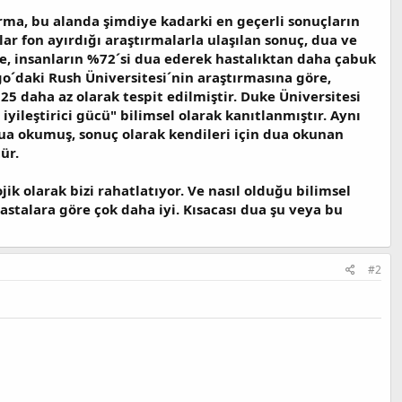
ırma, bu alanda şimdiye kadarki en geçerli sonuçların
ar fon ayırdığı araştırmalarla ulaşılan sonuç, dua ve
re, insanların %72´si dua ederek hastalıktan daha çabuk
o´daki Rush Üniversitesi´nin araştırmasına göre,
5 daha az olarak tespit edilmiştir. Duke Üniversitesi
yileştirici gücü" bilimsel olarak kanıtlanmıştır. Aynı
dua okumuş, sonuç olarak kendileri için dua okunan
ür.
k olarak bizi rahatlatıyor. Ve nasıl olduğu bilimsel
stalara göre çok daha iyi. Kısacası dua şu veya bu
#2