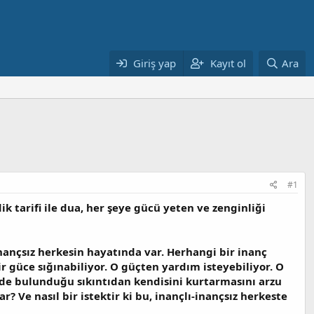
Giriş yap
Kayıt ol
Ara
#1
 tarifi ile dua, her şeye gücü yeten ve zenginliği
nançsız herkesin hayatında var. Herhangi bir inanç
r güce sığınabiliyor. O güçten yardım isteyebiliyor. O
inde bulunduğu sıkıntıdan kendisini kurtarmasını arzu
? Ve nasıl bir istektir ki bu, inançlı-inançsız herkeste