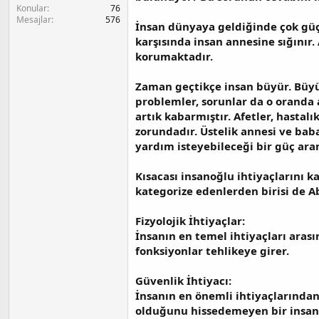
a
h
Konular
76
n
i
Mesajlar
576
İnsan dünyaya geldiğinde çok güçs
karşısında insan annesine sığınır.
korumaktadır.
Zaman geçtikçe insan büyür. Büyü
problemler, sorunlar da o oranda a
artık kabarmıştır. Afetler, hastal
zorundadır. Üstelik annesi ve baba
yardım isteyebileceği bir güç arar
Kısacası insanoğlu ihtiyaçlarını k
kategorize edenlerden birisi de A
Fizyolojik İhtiyaçlar:
İnsanın en temel ihtiyaçları arası
fonksiyonlar tehlikeye girer.
Güvenlik İhtiyacı:
İnsanın en önemli ihtiyaçlarından
olduğunu hissedemeyen bir insan