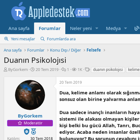
Ana sayfa
Forumlar
Neler yeni
Medya
Yeni mesajlar
Forumlarda ara
Ana sayfa
Forumlar
Konu Dışı / Diğer
Felsefe
Duanın Psikolojısi
K
B
M
G
E
ByGorkem
20 Tem 2019
1
1K
duanın psikolojısi
kelime
o
a
e
ö
t
n
ş
s
r
i
20 Tem 2019
b
l
a
ü
k
u
a
j
n
e
Dua, kelime anlamı olarak sığınmak
y
n
t
t
sonsuz olan birine yalvarma anlam
u
g
ü
l
b
ı
l
e
Dua sadece inançlı inanların haya
a
ç
e
r
ByGorkem
sistemi ile alakası olmayan kişil
ş
t
m
Moderatör
kişi belki bu gücü Allah, Tanrı, 
l
a
e
a
r
ediyor. Acaba neden insanlar özell
t
i
bulunuyor? Bu sorunun cevabını in
Katılım
30 Tem 2018