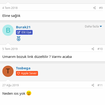
4 Tem 2018
#9
Eline sağlık
Daha fazla
Burak21
B
Elit Üye
5 Tem 2019
#10
Umarım bozuk link düzeltilir ? Varmı acaba
Tosbega
T
Apple Sever
27 Ağu 2019
#11
Neden ios yok