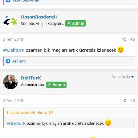
HasanBasdereli
e
p
k
HasanBasdereli
KS
i
Admin
Sönmüş Ateşin Külüyüm..
l
e
r
:
3 Tem 2018
#5
@DeliturK
ozaman bjk maçları artık ücretsiz izlenecek
T
DeliTurK
e
p
k
Daha fazla
DeliTurK
i
Admin
Administrator
l
e
r
:
3 Tem 2018
#6
hasanbasdereli' Alıntı:
@DeliturK
ozaman bjk maçları artık ücretsiz izlenecek