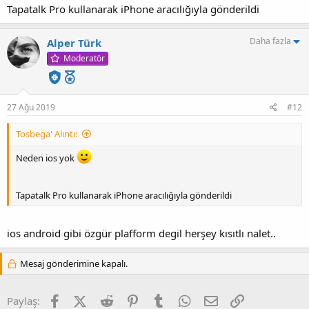
Tapatalk Pro kullanarak iPhone aracılığıyla gönderildi
Daha fazla
Alper Türk
Moderatör
27 Ağu 2019
#12
Tosbega' Alıntı:
Neden ios yok
Tapatalk Pro kullanarak iPhone aracılığıyla gönderildi
ios android gibi özgür plafform degil herşey kısıtlı nalet..
Mesaj gönderimine kapalı.
Facebook
X (Twitter)
Reddit
Pinterest
Tumblr
WhatsApp
E-posta
Link
Paylaş: