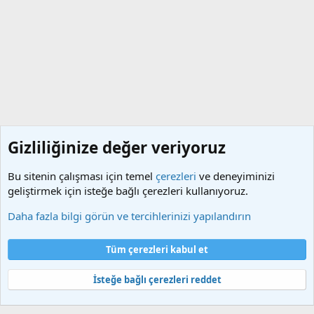
Gizliliğinize değer veriyoruz
Bu sitenin çalışması için temel
çerezleri
ve deneyiminizi
geliştirmek için isteğe bağlı çerezleri kullanıyoruz.
Yararlı Bilgiler ve Dökümanlar
Daha fazla bilgi görün ve tercihlerinizi yapılandırın
Çerezler
Türkçe (TR)
Tüm çerezleri kabul et
Bize ulaşın
Şartlar ve kurallar
Gizlilik politikası
Yardım
Ana sayfa
R
S
İsteğe bağlı çerezleri reddet
S
®
Community platform by XenForo
© 2010-2025 XenForo Ltd.