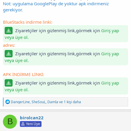
Not: uygulama GooglePlay de yoktur apk indirmeniz
gerekiyor.
BlueStacks indirme linki:
Ziyaretçiler için gizlenmiş link,görmek için
Giriş yap
veya üye ol.
adres:
Ziyaretçiler için gizlenmiş link,görmek için
Giriş yap
veya üye ol.
APK İNDİRME LİNKİ:
Ziyaretçiler için gizlenmiş link,görmek için
Giriş yap
veya üye ol.
T
DanqerLine
,
SheSouL
,
Damla
ve 1 kişi daha
e
p
k
birolcan22
B
i
Yeni Üye
l
e