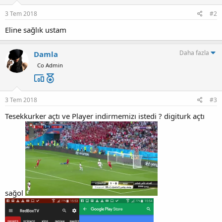
r
:
3 Tem 2018
#2
Eline sağlık ustam
Daha fazla
Damla
Co Admin
3 Tem 2018
#3
Tesekkurker açtı ve Player indirmemizı istedi ? digiturk açtı
sağol