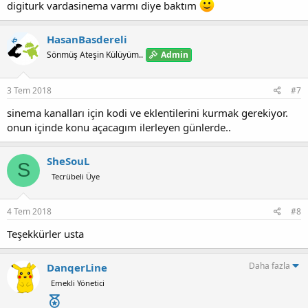
digiturk vardasinema varmı diye baktım
HasanBasdereli
KS
Admin
Sönmüş Ateşin Külüyüm..
3 Tem 2018
#7
sinema kanalları için kodi ve eklentilerini kurmak gerekiyor.
onun içinde konu açacagım ilerleyen günlerde..
SheSouL
S
Tecrübeli Üye
4 Tem 2018
#8
Teşekkürler usta
Daha fazla
DanqerLine
Emekli Yönetici