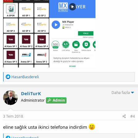
T
HasanBasdereli
e
p
k
Daha fazla
DeliTurK
i
Admin
Administrator
l
e
r
:
3 Tem 2018
#4
eline sağlık usta ikinci telefona indirdim
T