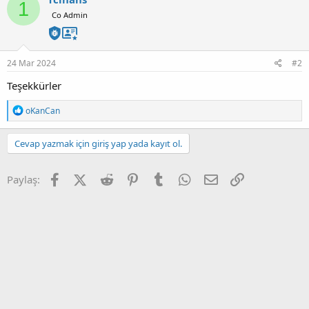
1
i
Co Admin
l
e
r
:
24 Mar 2024
#2
Teşekkürler
T
oKanCan
e
p
k
Cevap yazmak için giriş yap yada kayıt ol.
i
l
e
Facebook
X (Twitter)
Reddit
Pinterest
Tumblr
WhatsApp
E-posta
Link
Paylaş:
r
: