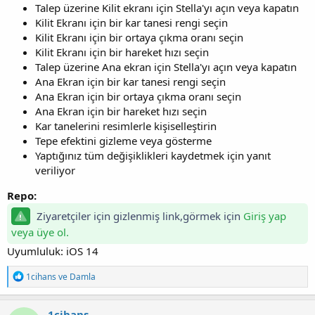
Talep üzerine Kilit ekranı için Stella'yı açın veya kapatın
Kilit Ekranı için bir kar tanesi rengi seçin
Kilit Ekranı için bir ortaya çıkma oranı seçin
Kilit Ekranı için bir hareket hızı seçin
Talep üzerine Ana ekran için Stella'yı açın veya kapatın
Ana Ekran için bir kar tanesi rengi seçin
Ana Ekran için bir ortaya çıkma oranı seçin
Ana Ekran için bir hareket hızı seçin
Kar tanelerini resimlerle kişiselleştirin
Tepe efektini gizleme veya gösterme
Yaptığınız tüm değişiklikleri kaydetmek için yanıt
veriliyor
Repo:
Ziyaretçiler için gizlenmiş link,görmek için
Giriş yap
veya üye ol.
Uyumluluk: iOS 14
T
1cihans
ve
Damla
e
p
k
1cihans