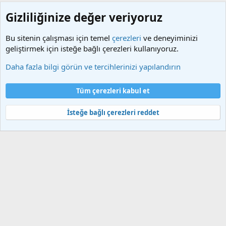
Gizliliğinize değer veriyoruz
Bu sitenin çalışması için temel
çerezleri
ve deneyiminizi
geliştirmek için isteğe bağlı çerezleri kullanıyoruz.
Tweak | Paylaşım
Daha fazla bilgi görün ve tercihlerinizi yapılandırın
Çerezler
Türkçe (TR)
Tüm çerezleri kabul et
Bize ulaşın
Şartlar ve kurallar
Gizlilik politikası
Yardım
Ana sayfa
R
S
İsteğe bağlı çerezleri reddet
S
®
Community platform by XenForo
© 2010-2025 XenForo Ltd.