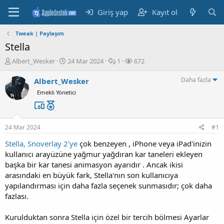
Giriş yap
Kayıt ol
Tweak | Paylaşım
Stella
K
B
M
G
Albert_Wesker
24 Mar 2024
1
672
o
a
e
ö
n
ş
s
r
Daha fazla
Albert_Wesker
b
l
a
ü
Emekli Yönetici
u
a
j
n
y
n
t
u
g
ü
b
ı
l
24 Mar 2024
#1
a
ç
e
ş
t
m
Stella, Snoverlay 2'ye
çok benzeyen , iPhone veya iPad'inizin
l
a
e
kullanıcı arayüzüne yağmur yağdıran kar taneleri ekleyen
a
r
başka bir kar tanesi animasyon ayarıdır . Ancak ikisi
t
i
arasındaki en büyük fark, Stella'nın son kullanıcıya
a
h
yapılandırması için daha fazla seçenek sunmasıdır; çok daha
n
i
fazlası.
Kurulduktan sonra Stella için özel bir tercih bölmesi Ayarlar