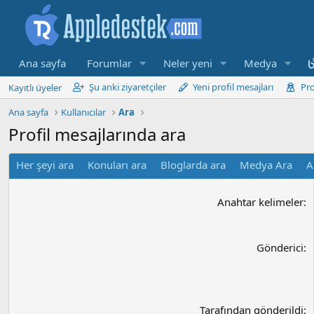
Ana sayfa
Forumlar
Neler yeni
Medya
Şu anki ziyaretçiler
Yeni profil mesajları
Pro
Kayıtlı üyeler
Ana sayfa
Kullanıcılar
Ara
Profil mesajlarında ara
Her şeyi ara
Konuları ara
Bloglarda ara
Medya Ara
A
Anahtar kelimeler
Gönderici
Tarafından gönderildi