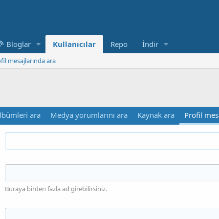
Bloglar
Kullanıcılar
Repo
İndir
fil mesajlarında ara
lbümleri ara
Medya yorumlarını ara
Kaynak ara
Profil mes
Buraya birden fazla ad girebilirsiniz.