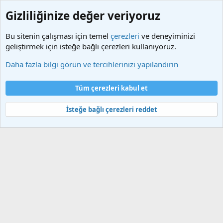
Gizliliğinize değer veriyoruz
Bu sitenin çalışması için temel
çerezleri
ve deneyiminizi
geliştirmek için isteğe bağlı çerezleri kullanıyoruz.
Etiketler
Daha fazla bilgi görün ve tercihlerinizi yapılandırın
Çerezler
Türkçe (TR)
Tüm çerezleri kabul et
Bize ulaşın
Şartlar ve kurallar
Gizlilik politikası
Yardım
Ana sayfa
R
S
İsteğe bağlı çerezleri reddet
S
®
Community platform by XenForo
© 2010-2025 XenForo Ltd.