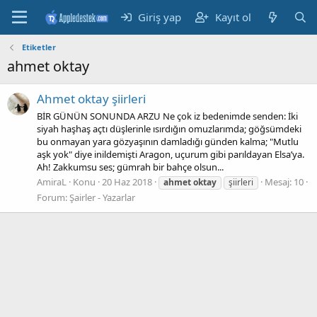
Giriş yap
Kayıt ol
Etiketler
ahmet oktay
Ahmet oktay şiirleri
BİR GÜNÜN SONUNDA ARZU Ne çok iz bedenimde senden: İki
siyah haşhaş açtı düşlerinle ısırdığın omuzlarımda; göğsümdeki
bu onmayan yara gözyaşının damladığı günden kalma; "Mutlu
aşk yok" diye inildemişti Aragon, uçurum gibi parıldayan Elsa’ya.
Ah! Zakkumsu ses; gümrah bir bahçe olsun...
AmiraL
Konu
20 Haz 2018
Mesaj: 10
ahmet
oktay
şiirleri
Forum:
Şairler - Yazarlar