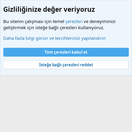
Gizliliğinize değer veriyoruz
Bu sitenin çalışması için temel
çerezleri
ve deneyiminizi
geliştirmek için isteğe bağlı çerezleri kullanıyoruz.
Etiketler
Daha fazla bilgi görün ve tercihlerinizi yapılandırın
Çerezler
Türkçe (TR)
Tüm çerezleri kabul et
Bize ulaşın
Şartlar ve kurallar
Gizlilik politikası
Yardım
Ana sayfa
R
S
İsteğe bağlı çerezleri reddet
S
®
Community platform by XenForo
© 2010-2025 XenForo Ltd.