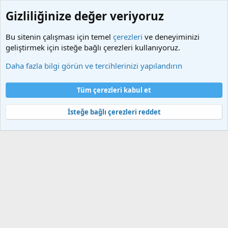
Gizliliğinize değer veriyoruz
Bu sitenin çalışması için temel
çerezleri
ve deneyiminizi
geliştirmek için isteğe bağlı çerezleri kullanıyoruz.
Etiketler
Daha fazla bilgi görün ve tercihlerinizi yapılandırın
Çerezler
Türkçe (TR)
Tüm çerezleri kabul et
Bize ulaşın
Şartlar ve kurallar
Gizlilik politikası
Yardım
Ana sayfa
R
S
İsteğe bağlı çerezleri reddet
S
®
Community platform by XenForo
© 2010-2025 XenForo Ltd.