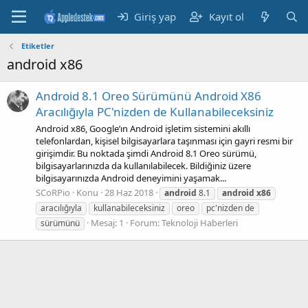
Giriş yap
Kayıt ol
Etiketler
android x86
Android 8.1 Oreo Sürümünü Android X86
Aracılığıyla PC'nizden de Kullanabileceksiniz
Android x86, Google’ın Android işletim sistemini akıllı
telefonlardan, kişisel bilgisayarlara taşınması için gayri resmi bir
girişimdir. Bu noktada şimdi Android 8.1 Oreo sürümü,
bilgisayarlarınızda da kullanılabilecek. Bildiğiniz üzere
bilgisayarınızda Android deneyimini yaşamak...
SCoRPio
Konu
28 Haz 2018
android
8.1
android
x86
aracılığıyla
kullanabileceksiniz
oreo
pc'nizden de
Mesaj: 1
Forum:
Teknoloji Haberleri
sürümünü