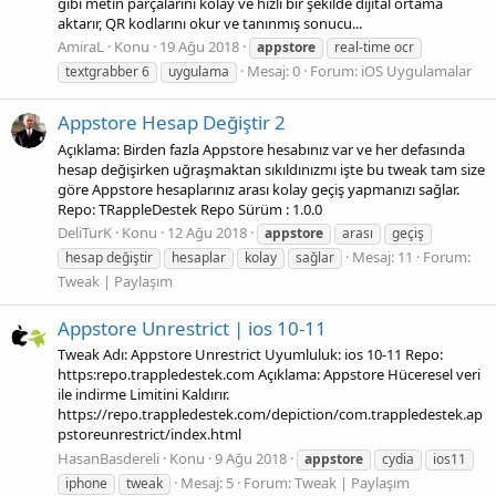
gibi metin parçalarını kolay ve hızlı bir şekilde dijital ortama
aktarır, QR kodlarını okur ve tanınmış sonucu...
AmiraL
Konu
19 Ağu 2018
appstore
real-time ocr
Mesaj: 0
Forum:
iOS Uygulamalar
textgrabber 6
uygulama
Appstore Hesap Değiştir 2
Açıklama: Birden fazla Appstore hesabınız var ve her defasında
hesap değişirken uğraşmaktan sıkıldınızmı işte bu tweak tam size
göre Appstore hesaplarınız arası kolay geçiş yapmanızı sağlar.
Repo: TRappleDestek Repo Sürüm : 1.0.0
DeliTurK
Konu
12 Ağu 2018
appstore
arası
geçiş
Mesaj: 11
Forum:
hesap değiştir
hesaplar
kolay
sağlar
Tweak | Paylaşım
Appstore Unrestrict | ios 10-11
Tweak Adı: Appstore Unrestrict Uyumluluk: ios 10-11 Repo:
https:repo.trappledestek.com Açıklama: Appstore Hüceresel veri
ile indirme Limitini Kaldırır.
https://repo.trappledestek.com/depiction/com.trappledestek.ap
pstoreunrestrict/index.html
HasanBasdereli
Konu
9 Ağu 2018
appstore
cydia
ios11
Mesaj: 5
Forum:
Tweak | Paylaşım
iphone
tweak