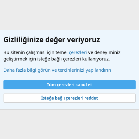
Gizliliğinize değer veriyoruz
Bu sitenin çalışması için temel
çerezleri
ve deneyiminizi
geliştirmek için isteğe bağlı çerezleri kullanıyoruz.
Etiketler
Daha fazla bilgi görün ve tercihlerinizi yapılandırın
Çerezler
Türkçe (TR)
Tüm çerezleri kabul et
Bize ulaşın
Şartlar ve kurallar
Gizlilik politikası
Yardım
Ana sayfa
R
S
İsteğe bağlı çerezleri reddet
S
®
Community platform by XenForo
© 2010-2025 XenForo Ltd.