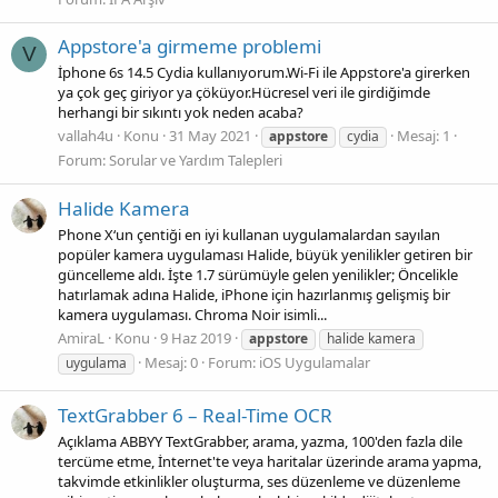
Appstore'a girmeme problemi
V
İphone 6s 14.5 Cydia kullanıyorum.Wi-Fi ile Appstore'a girerken
ya çok geç giriyor ya çöküyor.Hücresel veri ile girdiğimde
herhangi bir sıkıntı yok neden acaba?
vallah4u
Konu
31 May 2021
Mesaj: 1
appstore
cydia
Forum:
Sorular ve Yardım Talepleri
Halide Kamera
Phone X‘un çentiği en iyi kullanan uygulamalardan sayılan
popüler kamera uygulaması Halide, büyük yenilikler getiren bir
güncelleme aldı. İşte 1.7 sürümüyle gelen yenilikler; Öncelikle
hatırlamak adına Halide, iPhone için hazırlanmış gelişmiş bir
kamera uygulaması. Chroma Noir isimli...
AmiraL
Konu
9 Haz 2019
appstore
halide kamera
Mesaj: 0
Forum:
iOS Uygulamalar
uygulama
TextGrabber 6 – Real-Time OCR
Açıklama ABBYY TextGrabber, arama, yazma, 100'den fazla dile
tercüme etme, İnternet'te veya haritalar üzerinde arama yapma,
takvimde etkinlikler oluşturma, ses düzenleme ve düzenleme