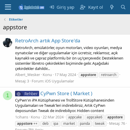
Giriş yap
Kayıt ol
Etiketler
appstore
RetroArch artık App Store'da
RetroArch, emülatörler, oyun motorları, video oyunları, medya
oynatıcılar ve diğer uygulamalar için ücretsiz, reklamsız, açık
kaynaklı ve çapraz platformlu bir ön uç/çerçevedir. Desteklenen
sistemler libretro çekirdekleri biçiminde gelir. Aşağıdaki
çekirdekler dahildir...
Albert_Wesker
Konu
17 May 2024
appstore
retroarch
Mesaj: 3
Forum:
iOS Uygulamalar
CyPwn Store ( Market )
Rehber
1
CyPwn'ın iPA Kütüphanesi ve TrollStore Kütüphanesinden
Uygulamaları ve Tweak'leri indirebilirsiz, Artık CyPwn
deposundan Tweak de indirebiliyor. Hidden content
1cihans
Konu
22 Mar 2024
appcake
appcake6
appstore
Mesaj: 76
appstore
++
deb
ipa
market
panda
tweak
Forum:
İPA Arşiv