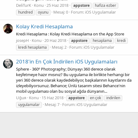
DeliTurK
Konu
25 Haz 2018
appstore
hafiza ezber
Mesaj: 0
Forum:
iOS Uygulamalar
hundred
oyunu
Kolay Kredi Hesaplama
Kredi Hesaplama : Kolay Kredi Hesaplama on the App Store
josepH
Konu
20 Haz 2018
appstore
hesaplama
kredi
Mesaj: 2
Forum:
iOS Uygulamalar
kredi hesaplama
2018'in En Çok İndirilen iOS Uygulamaları
Sphere - 360º Photography; Dünyayı 360 derece olarak
keşfetmeye hazır mısınız? Bu uygulama ile birlikte herhangi bir
yeri 360 derece olarak kaydedebiliyor, başkalarının kayıtlarını da
izleyebiliyorsunuz. Behance; Ünlü tasarım sitesi Behance'nin
mobil uygulaması olan bu sosyal ağda dünyanın...
Uğuя
Konu
15 Haz 2018
appstore
en çok
indirilen
Mesaj: 7
Forum:
iOS Uygulamalar
uygulamalar