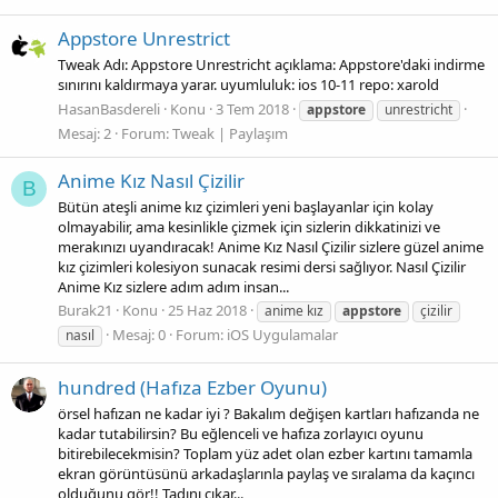
Appstore Unrestrict
Tweak Adı: Appstore Unrestricht açıklama: Appstore'daki indirme
sınırını kaldırmaya yarar. uyumluluk: ios 10-11 repo: xarold
HasanBasdereli
Konu
3 Tem 2018
appstore
unrestricht
Mesaj: 2
Forum:
Tweak | Paylaşım
Anime Kız Nasıl Çizilir
B
Bütün ateşli anime kız çizimleri yeni başlayanlar için kolay
olmayabilir, ama kesinlikle çizmek için sizlerin dikkatinizi ve
merakınızı uyandıracak! Anime Kız Nasıl Çizilir sizlere güzel anime
kız çizimleri kolesiyon sunacak resimi dersi sağlıyor. Nasıl Çizilir
Anime Kız sizlere adım adım insan...
Burak21
Konu
25 Haz 2018
anime kız
appstore
çizilir
Mesaj: 0
Forum:
iOS Uygulamalar
nasıl
hundred (Hafıza Ezber Oyunu)
örsel hafızan ne kadar iyi ? Bakalım değişen kartları hafızanda ne
kadar tutabilirsin? Bu eğlenceli ve hafıza zorlayıcı oyunu
bitirebilecekmisin? Toplam yüz adet olan ezber kartını tamamla
ekran görüntüsünü arkadaşlarınla paylaş ve sıralama da kaçıncı
olduğunu gör!! Tadını çıkar...