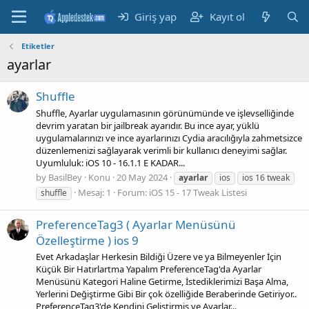
Giriş yap
Kayıt ol
Etiketler
ayarlar
Shuffle
Shuffle, Ayarlar uygulamasının görünümünde ve işlevselliğinde
devrim yaratan bir jailbreak ayarıdır. Bu ince ayar, yüklü
uygulamalarınızı ve ince ayarlarınızı Cydia aracılığıyla zahmetsizce
düzenlemenizi sağlayarak verimli bir kullanıcı deneyimi sağlar.
Uyumluluk: iOS 10 - 16.1.1 E KADAR...
by BasilBey
Konu
20 May 2024
ayarlar
ios
ios 16 tweak
Mesaj: 1
Forum:
iOS 15 - 17 Tweak Listesi
shuffle
PreferenceTag3 ( Ayarlar Menüsünü
Özelleştirme ) ios 9
Evet Arkadaşlar Herkesin Bildiği Üzere ve ya Bilmeyenler İçin
Küçük Bir Hatırlartma Yapalım PreferenceTag'da Ayarlar
Menüsünü Kategori Haline Getirme, İstediklerimizi Başa Alma,
Yerlerini Değiştirme Gibi Bir çok özelliğide Beraberinde Getiriyor..
PreferenceTag3'de Kendini Geliştirmiş ve Ayarlar...