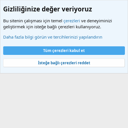
Gizliliğinize değer veriyoruz
Bu sitenin çalışması için temel
çerezleri
ve deneyiminizi
geliştirmek için isteğe bağlı çerezleri kullanıyoruz.
Etiketler
Daha fazla bilgi görün ve tercihlerinizi yapılandırın
Çerezler
Türkçe (TR)
Tüm çerezleri kabul et
Bize ulaşın
Şartlar ve kurallar
Gizlilik politikası
Yardım
Ana sayfa
R
S
İsteğe bağlı çerezleri reddet
S
®
Community platform by XenForo
© 2010-2025 XenForo Ltd.