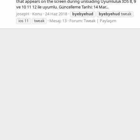
that appears on the screen during unloading Uyumluluk İOS 8, 9
ve 10 11 12 ile uyumlu. Güncelleme Tarihi: 14 Mar...
josepH
Konu
24 Haz 2018
byebyehud
byebyehud
tweak
Mesaj: 13
Forum:
Tweak | Paylaşım
ios 11
tweak