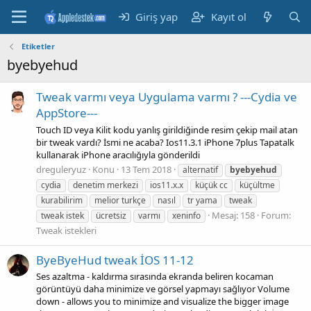
Giriş yap
Kayıt ol
Etiketler
byebyehud
Tweak varmı veya Uygulama varmı ? ---Cydia ve
AppStore---
Touch ID veya Kilit kodu yanlış girildiğinde resim çekip mail atan
bir tweak vardı? İsmi ne acaba? Ios11.3.1 iPhone 7plus Tapatalk
kullanarak iPhone aracılığıyla gönderildi
dreguleryuz
Konu
13 Tem 2018
alternatif
byebyehud
cydia
denetim merkezi
ios11.x.x
küçük cc
küçültme
kurabilirim
melior turkçe
nasıl
tr yama
tweak
Mesaj: 158
Forum:
tweak istek
ücretsiz
varmı
xeninfo
Tweak istekleri
ByeByeHud tweak İOS 11-12
Ses azaltma - kaldırma sırasında ekranda beliren kocaman
görüntüyü daha minimize ve görsel yapmayı sağlıyor Volume
down - allows you to minimize and visualize the bigger image