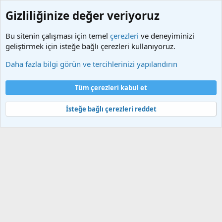
Gizliliğinize değer veriyoruz
Bu sitenin çalışması için temel
çerezleri
ve deneyiminizi
geliştirmek için isteğe bağlı çerezleri kullanıyoruz.
Etiketler
Daha fazla bilgi görün ve tercihlerinizi yapılandırın
Çerezler
Türkçe (TR)
Tüm çerezleri kabul et
Bize ulaşın
Şartlar ve kurallar
Gizlilik politikası
Yardım
Ana sayfa
R
S
İsteğe bağlı çerezleri reddet
S
®
Community platform by XenForo
© 2010-2025 XenForo Ltd.