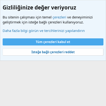
Gizliliğinize değer veriyoruz
Bu sitenin çalışması için temel
çerezleri
ve deneyiminizi
geliştirmek için isteğe bağlı çerezleri kullanıyoruz.
Etiketler
Daha fazla bilgi görün ve tercihlerinizi yapılandırın
Çerezler
Türkçe (TR)
Tüm çerezleri kabul et
Bize ulaşın
Şartlar ve kurallar
Gizlilik politikası
Yardım
Ana sayfa
R
S
İsteğe bağlı çerezleri reddet
S
®
Community platform by XenForo
© 2010-2025 XenForo Ltd.