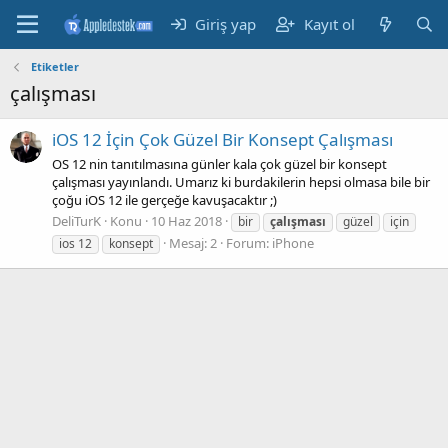
Giriş yap
Kayıt ol
Etiketler
çalışması
iOS 12 İçin Çok Güzel Bir Konsept Çalışması
OS 12 nin tanıtılmasına günler kala çok güzel bir konsept
çalışması yayınlandı. Umarız ki burdakilerin hepsi olmasa bile bir
çoğu iOS 12 ile gerçeğe kavuşacaktır ;)
DeliTurK
Konu
10 Haz 2018
bir
çalışması
güzel
için
Mesaj: 2
Forum:
iPhone
ios 12
konsept