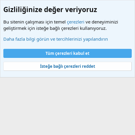
Gizliliğinize değer veriyoruz
Bu sitenin çalışması için temel
çerezleri
ve deneyiminizi
geliştirmek için isteğe bağlı çerezleri kullanıyoruz.
Etiketler
Daha fazla bilgi görün ve tercihlerinizi yapılandırın
Çerezler
Türkçe (TR)
Tüm çerezleri kabul et
Bize ulaşın
Şartlar ve kurallar
Gizlilik politikası
Yardım
Ana sayfa
R
S
İsteğe bağlı çerezleri reddet
S
®
Community platform by XenForo
© 2010-2025 XenForo Ltd.