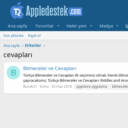
Ana sayfa
Forumlar
Neler yeni
Medya
Son aktivite
Kayıt ol
Ana sayfa
Etiketler
cevapları
Bilmeceler ve Cevapları
B
Türkçe Bilmeceler ve Cevapları ilk seçiminiz olmalı. Kendi dilin
şaşıracaksınız. Türkçe Bilmeceler ve Cevapları: Riddles and Answ
Burak21
Konu
25 Haz 2018
appstore uygulama
bilmecele