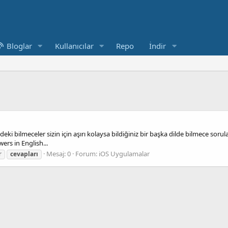
Bloglar
Kullanıcılar
Repo
İndir
izdeki bilmeceler sizin için aşırı kolaysa bildiğiniz bir başka dilde bilmece so
ers in English...
Mesaj: 0
Forum:
iOS Uygulamalar
r
cevapları