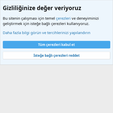
Gizliliğinize değer veriyoruz
Bu sitenin çalışması için temel
çerezleri
ve deneyiminizi
geliştirmek için isteğe bağlı çerezleri kullanıyoruz.
Etiketler
Daha fazla bilgi görün ve tercihlerinizi yapılandırın
Çerezler
Türkçe (TR)
Tüm çerezleri kabul et
Bize ulaşın
Şartlar ve kurallar
Gizlilik politikası
Yardım
Ana sayfa
R
S
İsteğe bağlı çerezleri reddet
S
®
Community platform by XenForo
© 2010-2025 XenForo Ltd.