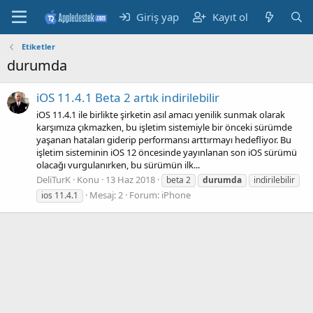
Giriş yap
Kayıt ol
Etiketler
durumda
iOS 11.4.1 Beta 2 artık indirilebilir
iOS 11.4.1 ile birlikte şirketin asıl amacı yenilik sunmak olarak
karşımıza çıkmazken, bu işletim sistemiyle bir önceki sürümde
yaşanan hataları giderip performansı arttırmayı hedefliyor. Bu
işletim sisteminin iOS 12 öncesinde yayınlanan son iOS sürümü
olacağı vurgulanırken, bu sürümün ilk...
DeliTurK
Konu
13 Haz 2018
beta 2
durumda
indirilebilir
Mesaj: 2
Forum:
iPhone
ios 11.4.1