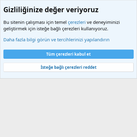
Gizliliğinize değer veriyoruz
Bu sitenin çalışması için temel
çerezleri
ve deneyiminizi
geliştirmek için isteğe bağlı çerezleri kullanıyoruz.
Etiketler
Daha fazla bilgi görün ve tercihlerinizi yapılandırın
Çerezler
Türkçe (TR)
Tüm çerezleri kabul et
Bize ulaşın
Şartlar ve kurallar
Gizlilik politikası
Yardım
Ana sayfa
R
S
İsteğe bağlı çerezleri reddet
S
®
Community platform by XenForo
© 2010-2025 XenForo Ltd.