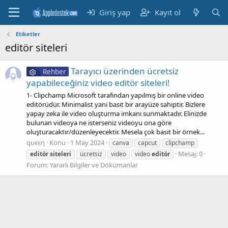
Giriş yap
Kayıt ol
Etiketler
editör siteleri
Tarayıcı üzerinden ücretsiz
Rehber
yapabileceğiniz video editör siteleri!
1- Clipchamp Microsoft tarafından yapılmış bir online video
editörüdür. Minimalist yani basit bir arayüze sahiptir. Bizlere
yapay zeka ile video oluşturma imkanı sunmaktadır. Elinizde
bulunan videoya ne isterseniz videoyu ona göre
oluşturacaktır/düzenleyecektir. Mesela çok basit bir örnek...
qυєєη
Konu
1 May 2024
canva
capcut
clipchamp
Mesaj: 0
editör
siteleri
ücretsiz
video
video
editör
Forum:
Yararlı Bilgiler ve Dökümanlar