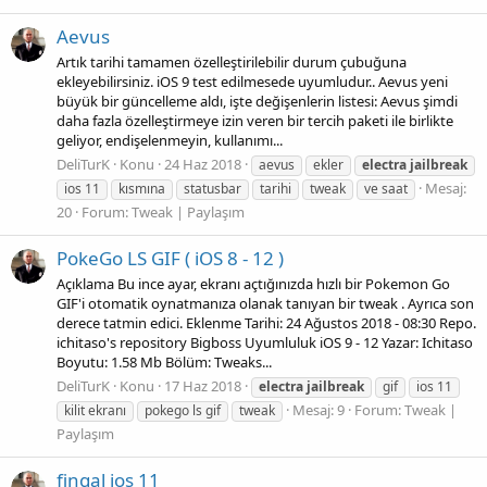
Aevus
Artık tarihi tamamen özelleştirilebilir durum çubuğuna
ekleyebilirsiniz. iOS 9 test edilmesede uyumludur.. Aevus yeni
büyük bir güncelleme aldı, işte değişenlerin listesi: Aevus şimdi
daha fazla özelleştirmeye izin veren bir tercih paketi ile birlikte
geliyor, endişelenmeyin, kullanımı...
DeliTurK
Konu
24 Haz 2018
aevus
ekler
electra
jailbreak
Mesaj:
ios 11
kısmına
statusbar
tarihi
tweak
ve saat
20
Forum:
Tweak | Paylaşım
PokeGo LS GIF ( iOS 8 - 12 )
Açıklama Bu ince ayar, ekranı açtığınızda hızlı bir Pokemon Go
GIF'i otomatik oynatmanıza olanak tanıyan bir tweak . Ayrıca son
derece tatmin edici. Eklenme Tarihi: 24 Ağustos 2018 - 08:30 Repo.
ichitaso's repository Bigboss Uyumluluk iOS 9 - 12 Yazar: Ichitaso
Boyutu: 1.58 Mb Bölüm: Tweaks...
DeliTurK
Konu
17 Haz 2018
electra
jailbreak
gif
ios 11
Mesaj: 9
Forum:
Tweak |
kilit ekranı
pokego ls gif
tweak
Paylaşım
fingal ios 11