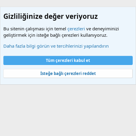
Gizliliğinize değer veriyoruz
Bu sitenin çalışması için temel
çerezleri
ve deneyiminizi
geliştirmek için isteğe bağlı çerezleri kullanıyoruz.
Etiketler
Daha fazla bilgi görün ve tercihlerinizi yapılandırın
Çerezler
Türkçe (TR)
Tüm çerezleri kabul et
Bize ulaşın
Şartlar ve kurallar
Gizlilik politikası
Yardım
Ana sayfa
R
S
İsteğe bağlı çerezleri reddet
S
®
Community platform by XenForo
© 2010-2025 XenForo Ltd.