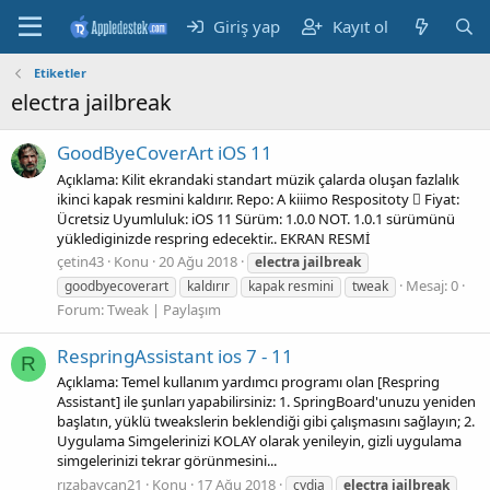
Giriş yap
Kayıt ol
Etiketler
electra jailbreak
GoodByeCoverArt iOS 11
Açıklama: Kilit ekrandaki standart müzik çalarda oluşan fazlalık
ikinci kapak resmini kaldırır. Repo: A kiiimo Respositoty  Fiyat:
Ücretsiz Uyumluluk: iOS 11 Sürüm: 1.0.0 NOT. 1.0.1 sürümünü
yüklediginizde respring edecektir.. EKRAN RESMİ
çetin43
Konu
20 Ağu 2018
electra
jailbreak
Mesaj: 0
goodbyecoverart
kaldırır
kapak resmini
tweak
Forum:
Tweak | Paylaşım
RespringAssistant ios 7 - 11
R
Açıklama: Temel kullanım yardımcı programı olan [Respring
Assistant] ile şunları yapabilirsiniz: 1. SpringBoard'unuzu yeniden
başlatın, yüklü tweakslerin beklendiği gibi çalışmasını sağlayın; 2.
Uygulama Simgelerinizi KOLAY olarak yenileyin, gizli uygulama
simgelerinizi tekrar görünmesini...
rızabaycan21
Konu
17 Ağu 2018
cydia
electra
jailbreak