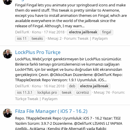
Fingal Fingal lets you animate your springboard icons and make
them do weird stuff. This tweak is pretty similar to Anemone,
except you have to install animation themes on Fingal, which are
available everywhere in the world of the jailbreak since the
release of Fingal. Although, I may warn...
DeliTurK
Konu
17 Haz 2018
electra
jailbreak
fingal
Mesaj: 2
Forum:
Tweak | Paylaşım
ios 11
tweaks
LockPlus Pro Türkçe
LockPlus, WebCycript gerektirmeyen bir LockPlus sürümüdür.
Binlerce farklı temayı görüntülemenizi ve kurmanızı sağlayan
LockHTML için bir widget ve bunu doğrudan kilit ekranınızdan
gerçekleştirir. Çeviri. @OkkoOkan Düzenleme: @DeliTurK Repo:
TRappleDestek Repo Versiyon: 1.9.1 Uyumluluk. iOS...
DeliTurK
Konu
16 Haz 2018
deb
electra
jailbreak
Mesaj: 74
Forum:
ios 11.3.1
lockplus pro
tweak
ücretsiz
Türkçe Tweak | Paylaşım
Filza File Manager ( iOS 7 - 16.2)
Repo. TRappleDestek Repo Uyumluluk: iOS 7 - 16.2 Yazar: TIGI
Yazılım Sürüm: 3.9.7-2 Düzenleme. @DeliTurK LİSANS LI YAPMA
özelliği.. Açıklama : Kendisi iFile Alternatifi yada Rakibi