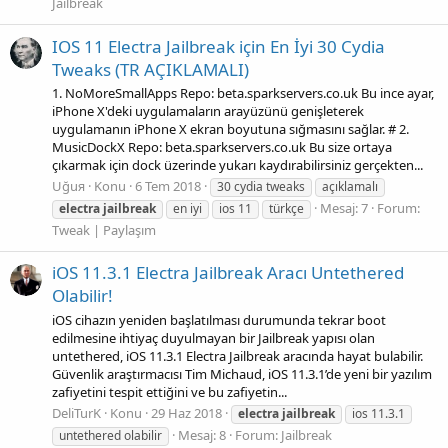
Jailbreak
IOS 11 Electra Jailbreak için En İyi 30 Cydia
Tweaks (TR AÇIKLAMALI)
1. NoMoreSmallApps Repo: beta.sparkservers.co.uk Bu ince ayar,
iPhone X'deki uygulamaların arayüzünü genişleterek
uygulamanın iPhone X ekran boyutuna sığmasını sağlar. # 2.
MusicDockX Repo: beta.sparkservers.co.uk Bu size ortaya
çıkarmak için dock üzerinde yukarı kaydırabilirsiniz gerçekten...
Uğuя
Konu
6 Tem 2018
30 cydia tweaks
açıklamalı
Mesaj: 7
Forum:
electra
jailbreak
en iyi
ios 11
türkçe
Tweak | Paylaşım
iOS 11.3.1 Electra Jailbreak Aracı Untethered
Olabilir!
iOS cihazın yeniden başlatılması durumunda tekrar boot
edilmesine ihtiyaç duyulmayan bir Jailbreak yapısı olan
untethered, iOS 11.3.1 Electra Jailbreak aracında hayat bulabilir.
Güvenlik araştırmacısı Tim Michaud, iOS 11.3.1’de yeni bir yazılım
zafiyetini tespit ettiğini ve bu zafiyetin...
DeliTurK
Konu
29 Haz 2018
electra
jailbreak
ios 11.3.1
Mesaj: 8
Forum:
Jailbreak
untethered olabilir