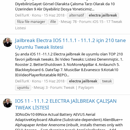
DiyebilirizGayet Görsel Olarakta Çalısma Tarzı Olarak da 10
Üzerinden 9 Alır Diyebiliriz Dosya Yöneticimiz...
DeliTurK
Konu
15 Haz 2018
alternatif
electra
jailbreak
Mesaj: 78
Forum:
iOS 15 - 17 Tweak
filza file manager
ifile
Listesi
Jailbreak Electra IOS 11.1.1 - 11.1.2 için 210 tane
Uyumlu Tweak listesi
Şu anda iOS 11 -11.1.2 Electra jailbreak ile uyumlu olan TOP 210
favori jailbreak tweaks. İki Video Tweaks: Listesi Denenmiştir.. 1.
Rooster 2. BetterShutdown 3. NoMoreAppBar 4. Anilaunch 5.
Blackkeyboard 6. DateTap 7. MusicBar 8.Evanesco 9.Kotak10
I0.VideoPlayerRotatable REPO...
DeliTurK
Konu
15 Haz 2018
electra
jailbreak
tweak
Mesaj: 3
Forum:
Tweak | Paylaşım
uyumlu
IOS 11 - 11.1.2 ELECTRA JAİLBREAK ÇALIŞAN
TWEAK LİSTESİ
3DNoDiv10 69Nice Actual Battery AEVUS Aerial
AdaptiveKeyboard Alkaline (Substrate-dependent) AlienBlue++
Alphapaper Amber Anenome (inbuilt, installs themes only with