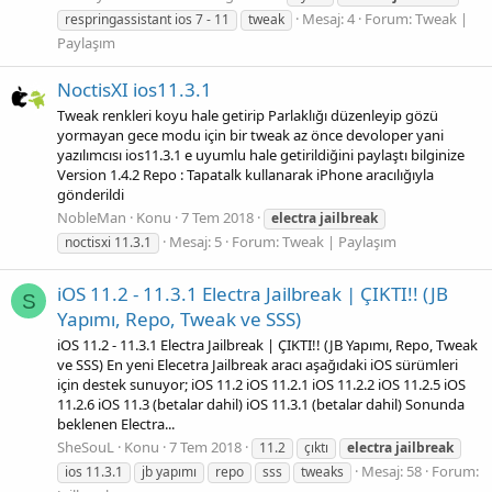
Mesaj: 4
Forum:
Tweak |
respringassistant ios 7 - 11
tweak
Paylaşım
NoctisXI ios11.3.1
Tweak renkleri koyu hale getirip Parlaklığı düzenleyip gözü
yormayan gece modu için bir tweak az önce devoloper yani
yazılımcısı ios11.3.1 e uyumlu hale getirildiğini paylaştı bilginize
Version 1.4.2 Repo : Tapatalk kullanarak iPhone aracılığıyla
gönderildi
NobleMan
Konu
7 Tem 2018
electra
jailbreak
Mesaj: 5
Forum:
Tweak | Paylaşım
noctisxi 11.3.1
iOS 11.2 - 11.3.1 Electra Jailbreak | ÇIKTI!! (JB
S
Yapımı, Repo, Tweak ve SSS)
iOS 11.2 - 11.3.1 Electra Jailbreak | ÇIKTI!! (JB Yapımı, Repo, Tweak
ve SSS) En yeni Elecetra Jailbreak aracı aşağıdaki iOS sürümleri
için destek sunuyor; iOS 11.2 iOS 11.2.1 iOS 11.2.2 iOS 11.2.5 iOS
11.2.6 iOS 11.3 (betalar dahil) iOS 11.3.1 (betalar dahil) Sonunda
beklenen Electra...
SheSouL
Konu
7 Tem 2018
11.2
çıktı
electra
jailbreak
Mesaj: 58
Forum:
ios 11.3.1
jb yapımı
repo
sss
tweaks