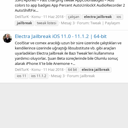
SSH) Aporeo – Fast charging tweak AppColorBadges – Add
colors to app badges App Percent AutoUnlockX AudioRecorder 2
AutoShiftFix...
DeliTurK
Konu
11 Haz 2018
çalışan
electra
jailbreak
ios
Mesaj: 3
Forum:
Tweak | Paylaşım
jailbreak
tweak listesi
Electra Jailbreak iOS 11.0 - 11.1.2 | 64-bit
CoolStar ve comex aracılığı uzun bir süre üzerinde çalıştıkları ve
kendilerince üzerinde uğraştığı libsubstitute vb. gibi araçları
uyarladıkları Electra Jailbreak ile Bazı Tweak'leri kullanımına
yardımcı oluyorlar.. Şuan Beta süreçlerinde bile Olumlu sonuç
alarak iPhone X'te bile Anemone +...
DeliTurK
Konu
11 Haz 2018
64 bit
electra
jailbreak
Mesaj: 3
Forum:
Jailbreak
ios 11
ios 11.1.2