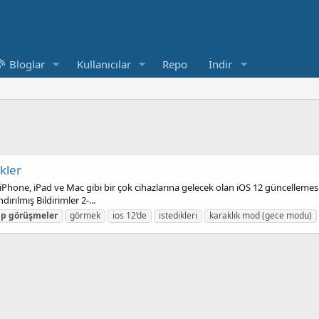
Bloglar
Kullanıcılar
Repo
İndir
ikler
Phone, iPad ve Mac gibi bir çok cihazlarına gelecek olan iOS 12 güncellemesi i
rılmış Bildirimler 2-...
up
görüşmeler
görmek
ios 12’de
istedikleri
karaklık mod (gece modu)