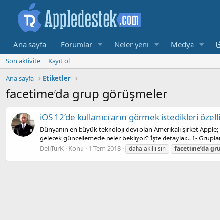
Ana sayfa
Forumlar
Neler yeni
Medya
Son aktivite
Kayıt ol
Ana sayfa
Etiketler
facetime’da grup görüşmeler
iOS 12’de kullanıcıların görmek istedikleri özell
Dünyanın en büyük teknoloji devi olan Amerikalı şirket Apple; i
gelecek güncellemede neler bekliyor? İşte detaylar… 1- Gruplandı
DeliTurK
Konu
1 Tem 2018
daha akıllı siri
facetime’da
gr