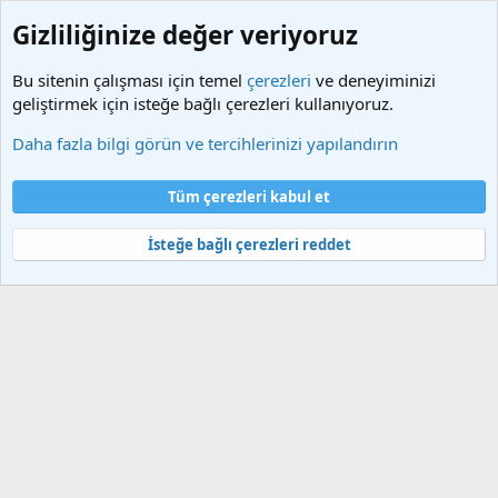
Gizliliğinize değer veriyoruz
Bu sitenin çalışması için temel
çerezleri
ve deneyiminizi
geliştirmek için isteğe bağlı çerezleri kullanıyoruz.
Etiketler
Daha fazla bilgi görün ve tercihlerinizi yapılandırın
Çerezler
Türkçe (TR)
Tüm çerezleri kabul et
Bize ulaşın
Şartlar ve kurallar
Gizlilik politikası
Yardım
Ana sayfa
R
S
İsteğe bağlı çerezleri reddet
S
®
Community platform by XenForo
© 2010-2025 XenForo Ltd.