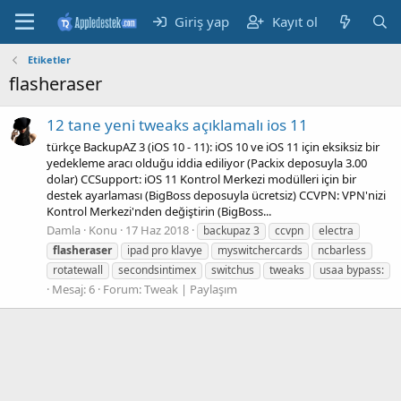
Giriş yap
Kayıt ol
Etiketler
flasheraser
12 tane yeni tweaks açıklamalı ios 11
türkçe BackupAZ 3 (iOS 10 - 11): iOS 10 ve iOS 11 için eksiksiz bir
yedekleme aracı olduğu iddia ediliyor (Packix deposuyla 3.00
dolar) CCSupport: iOS 11 Kontrol Merkezi modülleri için bir
destek ayarlaması (BigBoss deposuyla ücretsiz) CCVPN: VPN'nizi
Kontrol Merkezi'nden değiştirin (BigBoss...
Damla
Konu
17 Haz 2018
backupaz 3
ccvpn
electra
flasheraser
ipad pro klavye
myswitchercards
ncbarless
rotatewall
secondsintimex
switchus
tweaks
usaa bypass:
Mesaj: 6
Forum:
Tweak | Paylaşım