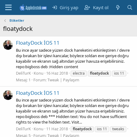
Giriş yap
Kayıt ol
Etiketler
floatydock
FloatyDock İOS 11
Bu ince ayar sadece yüzen dock hareketini etkinleştiren / devre
dışı bırakan bir işlevi kancalar, böylece soldan eve geriye doğru
kayabilir ve ekranın sağ altından yüzer havuza erişebilirsiniz.
repo:bigboss deb :Hidden content
DeliTurK
Konu
16 Haz 2018
electra
floatydock
ios 11
Mesaj: 1
Forum:
Tweak | Paylaşım
FloatyDock İOS 11
Bu ince ayar sadece yüzen dock hareketini etkinleştiren / devre
dışı bırakan bir işlevi kancalar, böylece soldan eve geriye doğru
kayabilir ve ekranın sağ altından yüzer havuza erişebilirsiniz.
repo:bigboss deb *** Hidden text: You do not have sufficient
rights to view the hidden text. Visit...
DeliTurK
Konu
11 Haz 2018
floatydock
ios 11
tweaks
Mesaj: 5
Forum:
Tweak | Paylaşım