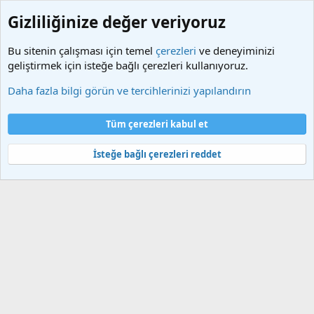
Gizliliğinize değer veriyoruz
Bu sitenin çalışması için temel
çerezleri
ve deneyiminizi
geliştirmek için isteğe bağlı çerezleri kullanıyoruz.
Etiketler
Daha fazla bilgi görün ve tercihlerinizi yapılandırın
Çerezler
Türkçe (TR)
Tüm çerezleri kabul et
Bize ulaşın
Şartlar ve kurallar
Gizlilik politikası
Yardım
Ana sayfa
R
S
İsteğe bağlı çerezleri reddet
S
®
Community platform by XenForo
© 2010-2025 XenForo Ltd.