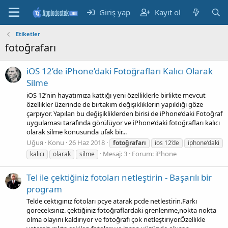
Giriş yap
Kayıt ol
Etiketler
fotoğrafarı
iOS 12’de iPhone’daki Fotoğrafları Kalıcı Olarak
Silme
iOS 12’nin hayatımıza kattığı yeni özelliklerle birlikte mevcut
özellikler üzerinde de birtakım değişikliklerin yapıldığı göze
çarpıyor. Yapılan bu değişikliklerden birisi de iPhone’daki Fotoğraf
uygulaması tarafında görülüyor ve iPhone’daki fotoğrafları kalıcı
olarak silme konusunda ufak bir...
Uğuя
Konu
26 Haz 2018
fotoğrafarı
ios 12’de
iphone’daki
Mesaj: 3
Forum:
iPhone
kalıcı
olarak
silme
Tel ile çektiğiniz fotoları netleştirin - Başarılı bir
program
Telde cektıgınız fotoları pcye atarak pcde netlestirin.Farkı
goreceksınız. çektiğiniz fotoğraflardaki grenlenme,nokta nokta
olma olayını kaldırıyor ve fotoğrafı çok netleştiriyor.Özellikle