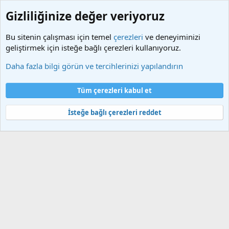
Gizliliğinize değer veriyoruz
Bu sitenin çalışması için temel
çerezleri
ve deneyiminizi
geliştirmek için isteğe bağlı çerezleri kullanıyoruz.
Etiketler
Daha fazla bilgi görün ve tercihlerinizi yapılandırın
Çerezler
Türkçe (TR)
Tüm çerezleri kabul et
Bize ulaşın
Şartlar ve kurallar
Gizlilik politikası
Yardım
Ana sayfa
R
S
İsteğe bağlı çerezleri reddet
S
®
Community platform by XenForo
© 2010-2025 XenForo Ltd.