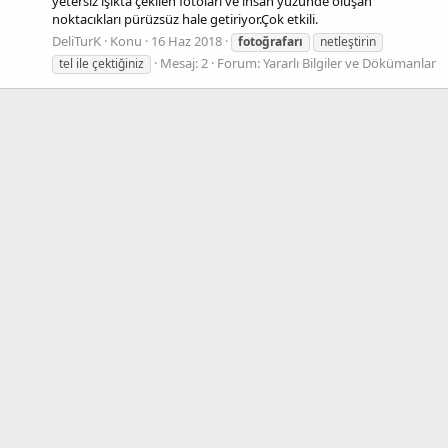
yetersiz ışıkta çekilen fotoları ve insan yüzünde oluşan
noktacıkları pürüzsüz hale getiriyor.Çok etkili.
DeliTurK
Konu
16 Haz 2018
fotoğrafarı
netleştirin
Mesaj: 2
Forum:
Yararlı Bilgiler ve Dökümanlar
tel ile çektiğiniz