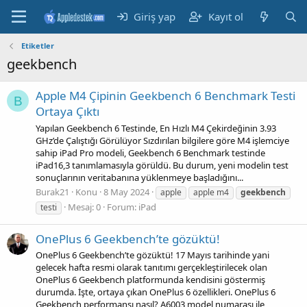
Giriş yap
Kayıt ol
Etiketler
geekbench
Apple M4 Çipinin Geekbench 6 Benchmark Testi
B
Ortaya Çıktı
Yapılan Geekbench 6 Testinde, En Hızlı M4 Çekirdeğinin 3.93
GHz’de Çalıştığı Görülüyor Sızdırılan bilgilere göre M4 işlemciye
sahip iPad Pro modeli, Geekbench 6 Benchmark testinde
iPad16,3 tanımlamasıyla görüldü. Bu durum, yeni modelin test
sonuçlarının veritabanına yüklenmeye başladığını...
Burak21
Konu
8 May 2024
apple
apple m4
geekbench
Mesaj: 0
Forum:
iPad
testi
OnePlus 6 Geekbench’te gözüktü!
OnePlus 6 Geekbench’te gözüktü! 17 Mayıs tarihinde yani
gelecek hafta resmi olarak tanıtımı gerçekleştirilecek olan
OnePlus 6 Geekbench platformunda kendisini göstermiş
durumda. İşte, ortaya çıkan OnePlus 6 özellikleri. OnePlus 6
Geekbench performansı nasıl? A6003 model numarası ile