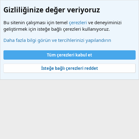
Gizliliğinize değer veriyoruz
Bu sitenin çalışması için temel
çerezleri
ve deneyiminizi
geliştirmek için isteğe bağlı çerezleri kullanıyoruz.
Etiketler
Daha fazla bilgi görün ve tercihlerinizi yapılandırın
Çerezler
Türkçe (TR)
Tüm çerezleri kabul et
Bize ulaşın
Şartlar ve kurallar
Gizlilik politikası
Yardım
Ana sayfa
R
S
İsteğe bağlı çerezleri reddet
S
®
Community platform by XenForo
© 2010-2025 XenForo Ltd.