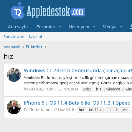
Ana sayfa
Forumlar
Neler yeni
Medya
Son aktivite
Kayıt ol
Ana sayfa
Etiketler
hız
Windows 11 24H2 hız konusunda çığır açabilir
Yenilikler: Performans iyileştirmesi. İlk gözüme çarpan muazza
sistem performansı, geçişler çok akıcılaşmış. Görsel değişiklikler.
by BasilBey
Konu
23 Nis 2024
24h2
hız
windows
win
iPhone 6 : iOS 11.4 Beta 6 ile iOS 11.3.1 Speed T
DeliTurK
Konu
12 Haz 2018
hız
ios 11.4
speed
test