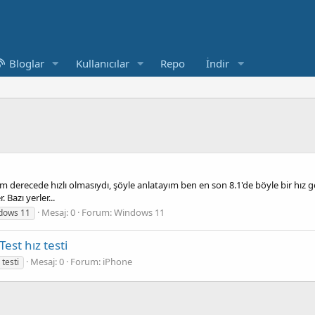
Bloglar
Kullanıcılar
Repo
İndir
!
m derecede hızlı olmasıydı, şöyle anlatayım ben en son 8.1'de böyle bir hız g
 Bazı yerler...
Mesaj: 0
Forum:
Windows 11
dows 11
est hız testi
Mesaj: 0
Forum:
iPhone
testi