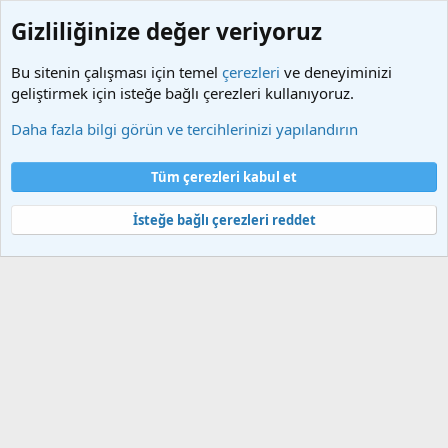
Gizliliğinize değer veriyoruz
Bu sitenin çalışması için temel
çerezleri
ve deneyiminizi
geliştirmek için isteğe bağlı çerezleri kullanıyoruz.
Etiketler
Daha fazla bilgi görün ve tercihlerinizi yapılandırın
Çerezler
Türkçe (TR)
Tüm çerezleri kabul et
Bize ulaşın
Şartlar ve kurallar
Gizlilik politikası
Yardım
Ana sayfa
R
S
İsteğe bağlı çerezleri reddet
S
®
Community platform by XenForo
© 2010-2025 XenForo Ltd.