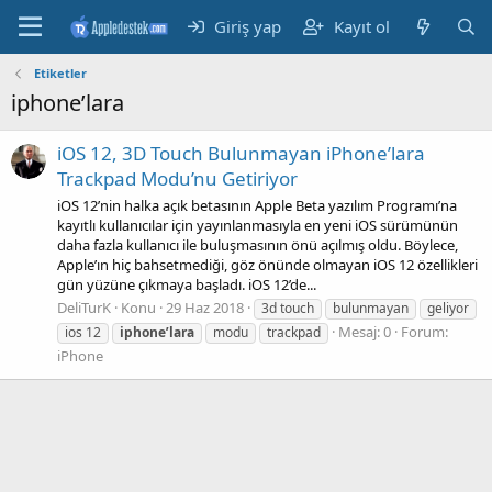
Giriş yap
Kayıt ol
Etiketler
iphone’lara
iOS 12, 3D Touch Bulunmayan iPhone’lara
Trackpad Modu’nu Getiriyor
iOS 12’nin halka açık betasının Apple Beta yazılım Programı’na
kayıtlı kullanıcılar için yayınlanmasıyla en yeni iOS sürümünün
daha fazla kullanıcı ile buluşmasının önü açılmış oldu. Böylece,
Apple’ın hiç bahsetmediği, göz önünde olmayan iOS 12 özellikleri
gün yüzüne çıkmaya başladı. iOS 12’de...
DeliTurK
Konu
29 Haz 2018
3d touch
bulunmayan
geliyor
Mesaj: 0
Forum:
ios 12
iphone’lara
modu
trackpad
iPhone