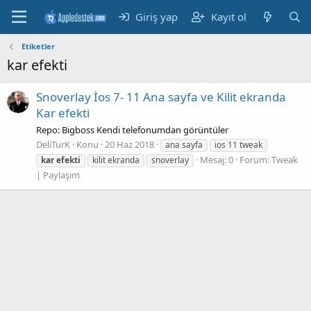
Giriş yap
Kayıt ol
Etiketler
kar efekti
Snoverlay İos 7- 11 Ana sayfa ve Kilit ekranda
Kar efekti
Repo: Bigboss Kendi telefonumdan görüntüler
DeliTurK
Konu
20 Haz 2018
ana sayfa
ios 11 tweak
Mesaj: 0
Forum:
Tweak
kar
efekti
kilit ekranda
snoverlay
| Paylaşım