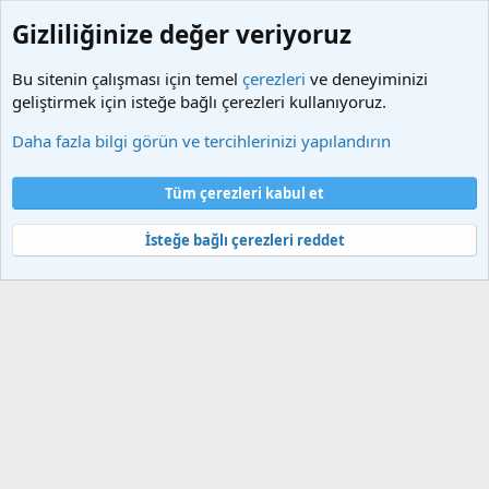
Gizliliğinize değer veriyoruz
Bu sitenin çalışması için temel
çerezleri
ve deneyiminizi
geliştirmek için isteğe bağlı çerezleri kullanıyoruz.
Etiketler
Daha fazla bilgi görün ve tercihlerinizi yapılandırın
Çerezler
Türkçe (TR)
Tüm çerezleri kabul et
Bize ulaşın
Şartlar ve kurallar
Gizlilik politikası
Yardım
Ana sayfa
R
S
İsteğe bağlı çerezleri reddet
S
®
Community platform by XenForo
© 2010-2025 XenForo Ltd.