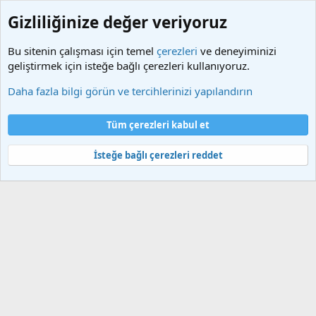
Gizliliğinize değer veriyoruz
Bu sitenin çalışması için temel
çerezleri
ve deneyiminizi
geliştirmek için isteğe bağlı çerezleri kullanıyoruz.
Etiketler
Daha fazla bilgi görün ve tercihlerinizi yapılandırın
Çerezler
Türkçe (TR)
Tüm çerezleri kabul et
Bize ulaşın
Şartlar ve kurallar
Gizlilik politikası
Yardım
Ana sayfa
R
S
İsteğe bağlı çerezleri reddet
S
®
Community platform by XenForo
© 2010-2025 XenForo Ltd.