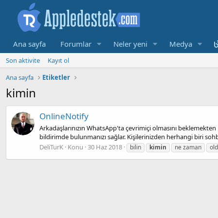
Ana sayfa
Forumlar
Neler yeni
Medya
Son aktivite
Kayıt ol
Ana sayfa
Etiketler
kimin
OnlineNotify
Arkadaşlarınızın WhatsApp'ta çevrimiçi olmasını beklemekten b
bildirimde bulunmanızı sağlar. Kişilerinizden herhangi biri soh
DeliTurK
Konu
30 Haz 2018
bilin
kimin
ne zaman
ol