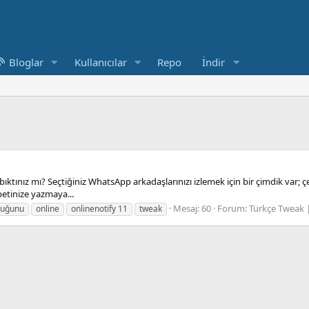
Bloglar
Kullanıcılar
Repo
İndir
ıktınız mı? Seçtiğiniz WhatsApp arkadaşlarınızı izlemek için bir çimdik var;
betinize yazmaya...
Mesaj: 60
Forum:
Türkçe Tweak 
duğunu
online
onlinenotify 11
tweak