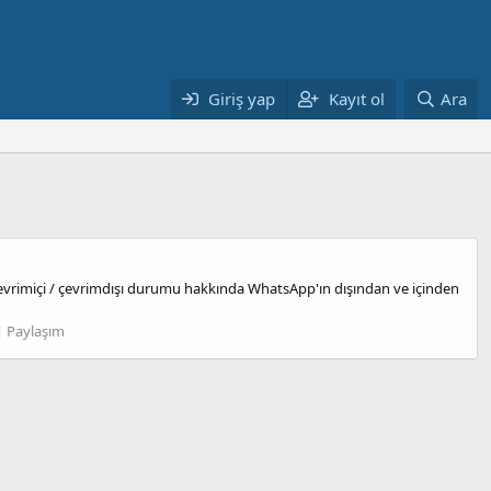
Giriş yap
Kayıt ol
Ara
 çevrimiçi / çevrimdışı durumu hakkında WhatsApp'ın dışından ve içinden
| Paylaşım