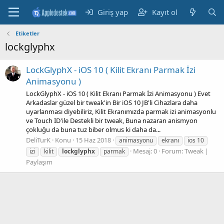
Giriş yap
Kayıt ol
Etiketler
lockglyphx
LockGlyphX - iOS 10 ( Kilit Ekranı Parmak İzi
Animasyonu )
LockGlyphX - iOS 10 ( Kilit Ekranı Parmak İzi Animasyonu ) Evet
Arkadaslar güzel bir tweak'in Bir iOS 10 JB'li Cihazlara daha
uyarlanması diyebiliriz, Kilit Ekranımızda parmak izi animasyonlu
ve Touch ID'ile Destekli bir tweak, Buna nazaran anismyon
çokluğu da buna tuz biber olmus ki daha da...
DeliTurK
Konu
15 Haz 2018
animasyonu
ekranı
ios 10
Mesaj: 0
Forum:
Tweak |
izi
kilit
lockglyphx
parmak
Paylaşım