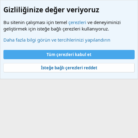
Gizliliğinize değer veriyoruz
Bu sitenin çalışması için temel
çerezleri
ve deneyiminizi
geliştirmek için isteğe bağlı çerezleri kullanıyoruz.
Etiketler
Daha fazla bilgi görün ve tercihlerinizi yapılandırın
Çerezler
Türkçe (TR)
Tüm çerezleri kabul et
Bize ulaşın
Şartlar ve kurallar
Gizlilik politikası
Yardım
Ana sayfa
R
S
İsteğe bağlı çerezleri reddet
S
®
Community platform by XenForo
© 2010-2025 XenForo Ltd.