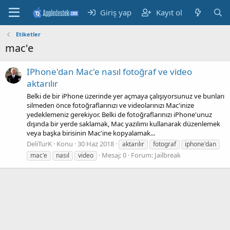
Giriş yap
Kayıt ol
Etiketler
mac'e
IPhone'dan Mac'e nasıl fotoğraf ve video
aktarılır
Belki de bir iPhone üzerinde yer açmaya çalışıyorsunuz ve bunları
silmeden önce fotoğraflarınızı ve videolarınızı Mac'inize
yedeklemeniz gerekiyor. Belki de fotoğraflarınızı iPhone'unuz
dışında bir yerde saklamak, Mac yazılımı kullanarak düzenlemek
veya başka birisinin Mac'ine kopyalamak...
DeliTurK
Konu
30 Haz 2018
aktarılır
fotograf
iphone'dan
Mesaj: 0
Forum:
Jailbreak
mac'e
nasıl
video