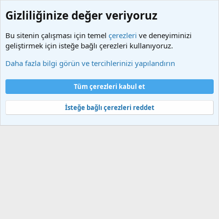
Gizliliğinize değer veriyoruz
Bu sitenin çalışması için temel
çerezleri
ve deneyiminizi
geliştirmek için isteğe bağlı çerezleri kullanıyoruz.
Etiketler
Daha fazla bilgi görün ve tercihlerinizi yapılandırın
Çerezler
Türkçe (TR)
Tüm çerezleri kabul et
Bize ulaşın
Şartlar ve kurallar
Gizlilik politikası
Yardım
Ana sayfa
R
S
İsteğe bağlı çerezleri reddet
S
®
Community platform by XenForo
© 2010-2025 XenForo Ltd.