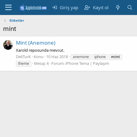
Giriş yap
Kayıt ol
Etiketler
mint
Mint (Anemone)
Xarold reposunda mevcut.
DeliTurK
Konu
10 Haz 2018
anemone
iphone
mint
Mesaj: 4
Forum:
iPhone Tema | Paylaşım
theme