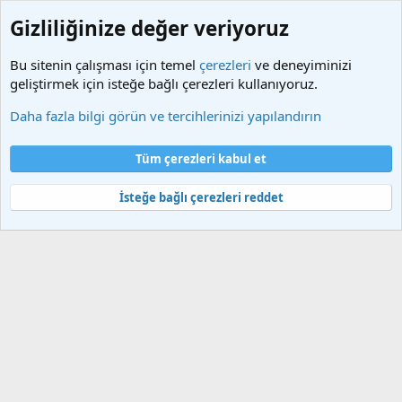
Gizliliğinize değer veriyoruz
Bu sitenin çalışması için temel
çerezleri
ve deneyiminizi
geliştirmek için isteğe bağlı çerezleri kullanıyoruz.
Etiketler
Daha fazla bilgi görün ve tercihlerinizi yapılandırın
Çerezler
Türkçe (TR)
Tüm çerezleri kabul et
Bize ulaşın
Şartlar ve kurallar
Gizlilik politikası
Yardım
Ana sayfa
R
S
İsteğe bağlı çerezleri reddet
S
®
Community platform by XenForo
© 2010-2025 XenForo Ltd.