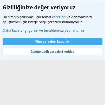
Gizliliğinize değer veriyoruz
Bu sitenin çalışması için temel
çerezleri
ve deneyiminizi
geliştirmek için isteğe bağlı çerezleri kullanıyoruz.
Etiketler
Daha fazla bilgi görün ve tercihlerinizi yapılandırın
Çerezler
Türkçe (TR)
Tüm çerezleri kabul et
Bize ulaşın
Şartlar ve kurallar
Gizlilik politikası
Yardım
Ana sayfa
R
S
İsteğe bağlı çerezleri reddet
S
®
Community platform by XenForo
© 2010-2025 XenForo Ltd.