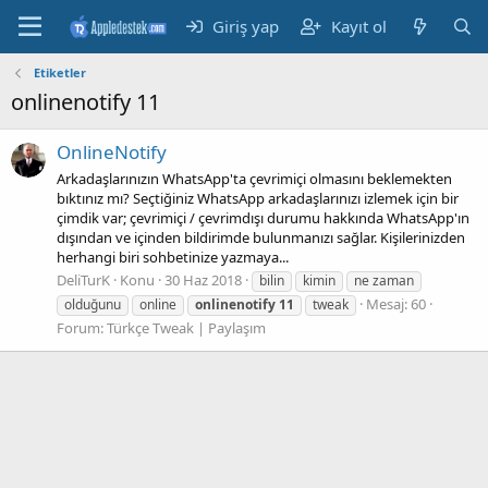
Giriş yap
Kayıt ol
Etiketler
onlinenotify 11
OnlineNotify
Arkadaşlarınızın WhatsApp'ta çevrimiçi olmasını beklemekten
bıktınız mı? Seçtiğiniz WhatsApp arkadaşlarınızı izlemek için bir
çimdik var; çevrimiçi / çevrimdışı durumu hakkında WhatsApp'ın
dışından ve içinden bildirimde bulunmanızı sağlar. Kişilerinizden
herhangi biri sohbetinize yazmaya...
DeliTurK
Konu
30 Haz 2018
bilin
kimin
ne zaman
Mesaj: 60
olduğunu
online
onlinenotify
11
tweak
Forum:
Türkçe Tweak | Paylaşım