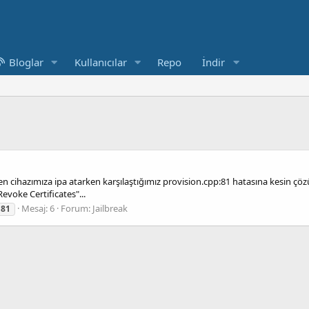
Bloglar
Kullanıcılar
Repo
İndir
 cihazımıza ipa atarken karşılaştığımız provision.cpp:81 hatasına kesin çözü
evoke Certificates"...
Mesaj: 6
Forum:
Jailbreak
81