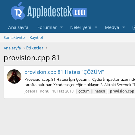
Ana sayfa
Forumlar
Neler yeni
Medya
Son aktivite
Kayıt ol
Ana sayfa
Etiketler
provision.cpp 81
provision.cpp 81 Hatası "ÇÖZÜM"
Provosion.cpp:81 Hatası İçin Çözüm... Cydia İmpactor üzerinden
tarafta bulunan Xcode seçeneğine tıklayın 3. Alttaki Seçenek "R
josepH
Konu
18 Haz 2018
çözüm
hatası
provision.cpp