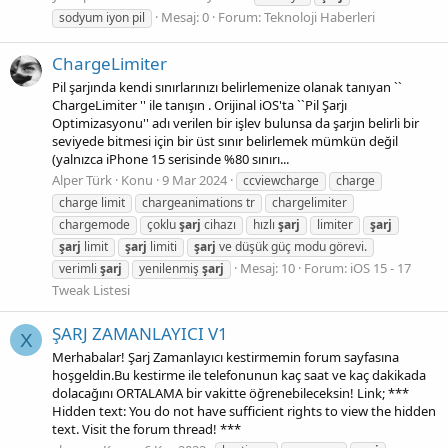
Mesaj: 0
Forum:
Teknoloji Haberleri
sodyum iyon pil
ChargeLimiter
Pil şarjında kendi sınırlarınızı belirlemenize olanak tanıyan ``
ChargeLimiter '' ile tanışın . Orijinal iOS'ta ``Pil Şarjı
Optimizasyonu'' adı verilen bir işlev bulunsa da şarjın belirli bir
seviyede bitmesi için bir üst sınır belirlemek mümkün değil
(yalnızca iPhone 15 serisinde %80 sınırı...
Alper Türk
Konu
9 Mar 2024
ccviewcharge
charge
charge limit
chargeanimations tr
chargelimiter
chargemode
çoklu
şarj
cihazı
hızlı
şarj
limiter
şarj
şarj
limit
şarj
limiti
şarj
ve düşük güç modu görevi.
Mesaj: 10
Forum:
iOS 15 - 17
verimli
şarj
yenilenmiş
şarj
Tweak Listesi
ŞARJ ZAMANLAYICI V1
X
Merhabalar! Şarj Zamanlayıcı kestirmemin forum sayfasına
hoşgeldin.Bu kestirme ile telefonunun kaç saat ve kaç dakikada
dolacağını ORTALAMA bir vakitte öğrenebileceksin! Link; ***
Hidden text: You do not have sufficient rights to view the hidden
text. Visit the forum thread! ***