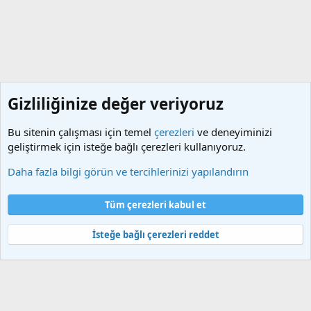
Gizliliğinize değer veriyoruz
Bu sitenin çalışması için temel
çerezleri
ve deneyiminizi
geliştirmek için isteğe bağlı çerezleri kullanıyoruz.
Etiketler
Daha fazla bilgi görün ve tercihlerinizi yapılandırın
Çerezler
Türkçe (TR)
Tüm çerezleri kabul et
Bize ulaşın
Şartlar ve kurallar
Gizlilik politikası
Yardım
Ana sayfa
R
S
İsteğe bağlı çerezleri reddet
S
®
Community platform by XenForo
© 2010-2025 XenForo Ltd.