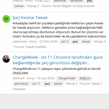
xhexsa
Konu
6 Kas 2022
kestirme
nezaman
şarj
Mesaj: 5
Forum:
Yararlı Bilgiler ve Dökümanlar
zaman
Şarj Kesme Tweak
R
Arkadaşlar belirli bir yüzdeye geldiğinde telefonun şarjını kesen
bir tweak arıyorum. Telefonu geceden prize bağladığımda %80
olunca şarj etmeyi durdursun istiyorum. Bunun bir çözümü var
mıdır? Activator ya da kestirmeler ile de yapılabilirse kabulümdür.
redsmoke
Konu
23 Tem 2020
Mesaj: 4
ios13
şarj
tweak
Forum:
Tweak istekleri
ChargeMode - ios 11 Cihazınız tarafından güce
bağlandığında şarj görüntüsü değişsin..
ChargeMode ios 11 çalışıyor repo: julioverne.github.io Xarold
ÖNİZLEME
DeliTurK
Konu
15 Haz 2018
chargemode
değişsin
Mesaj: 5
Forum:
Tweak |
görüntüsü
ios 11
şarj
tweak
Paylaşım