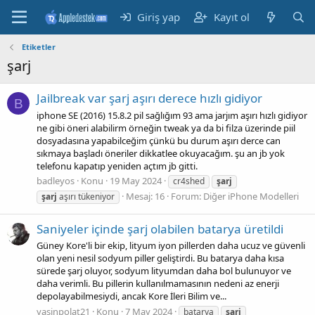
Giriş yap
Kayıt ol
Etiketler
şarj
Jailbreak var şarj aşırı derece hızlı gidiyor
B
iphone SE (2016) 15.8.2 pil sağlığım 93 ama jarjım aşırı hızlı gidiyor
ne gibi öneri alabilirm örneğin tweak ya da bi filza üzerinde piil
dosyadasına yapabilceğim çünkü bu durum aşırı derce can
sıkmaya başladı öneriler dikkatlee okuyacağım. şu an jb yok
telefonu kapatıp yeniden açtım jb gitti.
badleyos
Konu
19 May 2024
cr4shed
şarj
Mesaj: 16
Forum:
Diğer iPhone Modelleri
şarj
aşırı tükeniyor
Saniyeler içinde şarj olabilen batarya üretildi
Güney Kore'li bir ekip, lityum iyon pillerden daha ucuz ve güvenli
olan yeni nesil sodyum piller geliştirdi. Bu batarya daha kısa
sürede şarj oluyor, sodyum lityumdan daha bol bulunuyor ve
daha verimli. Bu pillerin kullanılmamasının nedeni az enerji
depolayabilmesiydi, ancak Kore İleri Bilim ve...
yasinpolat21
Konu
7 May 2024
batarya
şarj