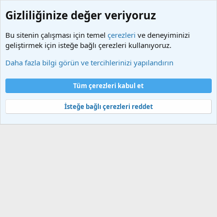
Gizliliğinize değer veriyoruz
Bu sitenin çalışması için temel
çerezleri
ve deneyiminizi
geliştirmek için isteğe bağlı çerezleri kullanıyoruz.
Etiketler
Daha fazla bilgi görün ve tercihlerinizi yapılandırın
Çerezler
Türkçe (TR)
Tüm çerezleri kabul et
Bize ulaşın
Şartlar ve kurallar
Gizlilik politikası
Yardım
Ana sayfa
R
S
İsteğe bağlı çerezleri reddet
S
®
Community platform by XenForo
© 2010-2025 XenForo Ltd.