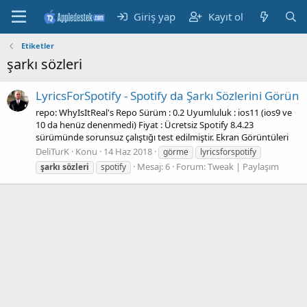
Giriş yap
Kayıt ol
Etiketler
şarkı sözleri
LyricsForSpotify - Spotify da Şarkı Sözlerini Görün
repo: WhyIsItReal's Repo Sürüm : 0.2 Uyumluluk : ios11 (ios9 ve
10 da henüz denenmedi) Fiyat : Ücretsiz Spotify 8.4.23
sürümünde sorunsuz çalıştığı test edilmiştir. Ekran Görüntüleri
DeliTurK
Konu
14 Haz 2018
görme
lyricsforspotify
Mesaj: 6
Forum:
Tweak | Paylaşım
şarkı
sözleri
spotify