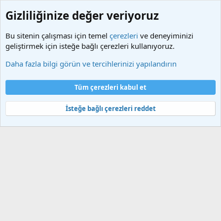
Gizliliğinize değer veriyoruz
Bu sitenin çalışması için temel
çerezleri
ve deneyiminizi
geliştirmek için isteğe bağlı çerezleri kullanıyoruz.
Etiketler
Daha fazla bilgi görün ve tercihlerinizi yapılandırın
Çerezler
Türkçe (TR)
Tüm çerezleri kabul et
Bize ulaşın
Şartlar ve kurallar
Gizlilik politikası
Yardım
Ana sayfa
R
S
İsteğe bağlı çerezleri reddet
S
®
Community platform by XenForo
© 2010-2025 XenForo Ltd.