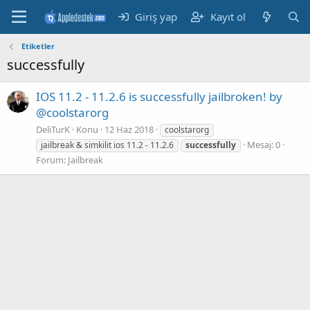
Giriş yap
Kayıt ol
Etiketler
successfully
IOS 11.2 - 11.2.6 is successfully jailbroken! by
@coolstarorg
DeliTurK
Konu
12 Haz 2018
coolstarorg
Mesaj: 0
jailbreak & simkilit ios 11.2 - 11.2.6
successfully
Forum:
Jailbreak