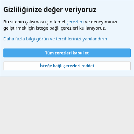
Gizliliğinize değer veriyoruz
Bu sitenin çalışması için temel
çerezleri
ve deneyiminizi
geliştirmek için isteğe bağlı çerezleri kullanıyoruz.
Etiketler
Daha fazla bilgi görün ve tercihlerinizi yapılandırın
Çerezler
Türkçe (TR)
Tüm çerezleri kabul et
Bize ulaşın
Şartlar ve kurallar
Gizlilik politikası
Yardım
Ana sayfa
R
S
İsteğe bağlı çerezleri reddet
S
®
Community platform by XenForo
© 2010-2025 XenForo Ltd.