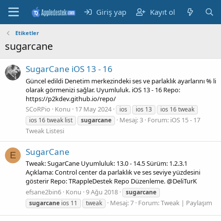
Giriş yap
Kayıt ol
Etiketler
sugarcane
SugarCane iOS 13 - 16
Güncel edildi Denetim merkezindeki ses ve parlaklık ayarlarını % li
olarak görmenizi sağlar. Uyumluluk. iOS 13 - 16 Repo:
https://p2kdev.github.io/repo/
SCoRPio
Konu
17 May 2024
ios
ios 13
ios 16 tweak
Mesaj: 3
Forum:
iOS 15 - 17
ios 16 tweak list
sugarcane
Tweak Listesi
SugarCane
E
Tweak: SugarCane Uyumluluk: 13.0 - 14.5 Sürüm: 1.2.3.1
Açıklama: Control center da parlaklık ve ses seviye yüzdesini
gösterir Repo: TRappleDestek Repo Düzenleme. @DeliTurK
efsane2bin6
Konu
9 Ağu 2018
sugarcane
Mesaj: 7
Forum:
Tweak | Paylaşım
sugarcane
ios 11
tweak