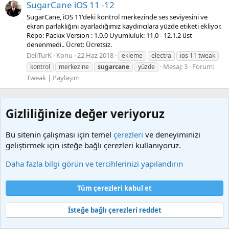
SugarCane iOS 11 -12
SugarCane, iOS 11'deki kontrol merkezinde ses seviyesini ve
ekran parlaklığını ayarladığımız kaydırıcılara yüzde etiketi ekliyor.
Repo: Packix Version : 1.0.0 Uyumluluk: 11.0 - 12.1.2 üst
denenmedi.. Ücret: Ücretsiz.
DeliTurK
Konu
22 Haz 2018
ekleme
electra
ios 11 tweak
Mesaj: 3
Forum:
kontrol
merkezine
sugarcane
yüzde
Tweak | Paylaşım
Gizliliğinize değer veriyoruz
Bu sitenin çalışması için temel
çerezleri
ve deneyiminizi
geliştirmek için isteğe bağlı çerezleri kullanıyoruz.
Etiketler
Daha fazla bilgi görün ve tercihlerinizi yapılandırın
Çerezler
Türkçe (TR)
Tüm çerezleri kabul et
Bize ulaşın
Şartlar ve kurallar
Gizlilik politikası
Yardım
Ana sayfa
R
S
İsteğe bağlı çerezleri reddet
S
®
Community platform by XenForo
© 2010-2025 XenForo Ltd.