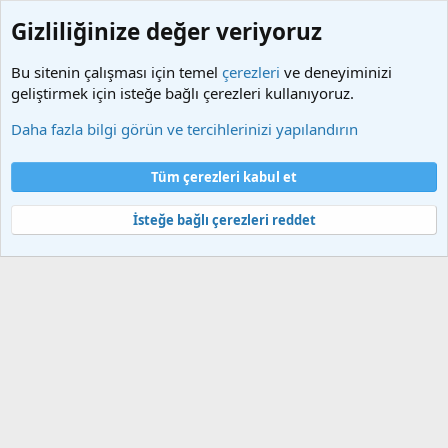
Gizliliğinize değer veriyoruz
Bu sitenin çalışması için temel
çerezleri
ve deneyiminizi
geliştirmek için isteğe bağlı çerezleri kullanıyoruz.
Etiketler
Daha fazla bilgi görün ve tercihlerinizi yapılandırın
Çerezler
Türkçe (TR)
Tüm çerezleri kabul et
Bize ulaşın
Şartlar ve kurallar
Gizlilik politikası
Yardım
Ana sayfa
R
S
İsteğe bağlı çerezleri reddet
S
®
Community platform by XenForo
© 2010-2025 XenForo Ltd.