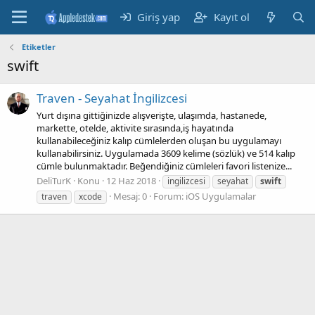
Giriş yap
Kayıt ol
Etiketler
swift
Traven - Seyahat İngilizcesi
Yurt dışına gittiğinizde alışverişte, ulaşımda, hastanede,
markette, otelde, aktivite sırasında,iş hayatında
kullanabileceğiniz kalıp cümlelerden oluşan bu uygulamayı
kullanabilirsiniz. Uygulamada 3609 kelime (sözlük) ve 514 kalıp
cümle bulunmaktadır. Beğendiğiniz cümleleri favori listenize...
DeliTurK
Konu
12 Haz 2018
ingilizcesi
seyahat
swift
Mesaj: 0
Forum:
iOS Uygulamalar
traven
xcode