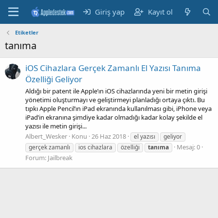
Giriş yap
Kayıt ol
Etiketler
tanıma
iOS Cihazlara Gerçek Zamanlı El Yazısı Tanıma
Özelliği Geliyor
Aldığı bir patent ile Apple’ın iOS cihazlarında yeni bir metin girişi
yönetimi oluşturmayı ve geliştirmeyi planladığı ortaya çıktı. Bu
tıpkı Apple Pencil’ın iPad ekranında kullanılması gibi, iPhone veya
iPad’in ekranına şimdiye kadar olmadığı kadar kolay şekilde el
yazısı ile metin girişi...
Albert_Wesker
Konu
26 Haz 2018
el yazısı
geliyor
Mesaj: 0
gerçek zamanlı
ios cihazlara
özelliği
tanıma
Forum:
Jailbreak