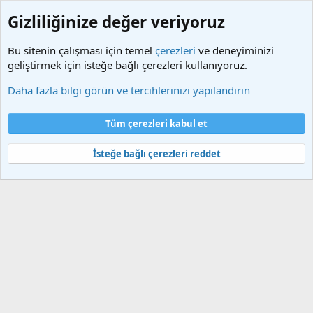
Gizliliğinize değer veriyoruz
Bu sitenin çalışması için temel
çerezleri
ve deneyiminizi
geliştirmek için isteğe bağlı çerezleri kullanıyoruz.
Etiketler
Daha fazla bilgi görün ve tercihlerinizi yapılandırın
Çerezler
Türkçe (TR)
Tüm çerezleri kabul et
Bize ulaşın
Şartlar ve kurallar
Gizlilik politikası
Yardım
Ana sayfa
R
S
İsteğe bağlı çerezleri reddet
S
®
Community platform by XenForo
© 2010-2025 XenForo Ltd.