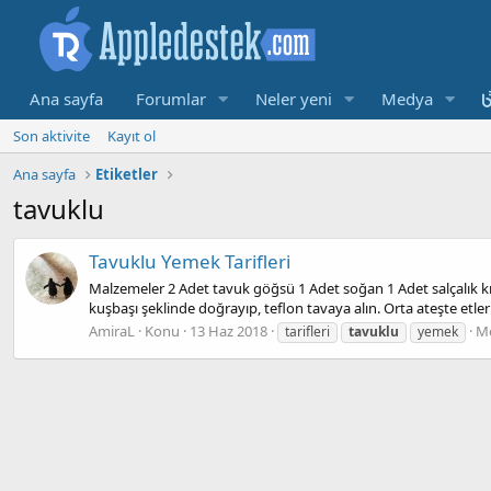
Ana sayfa
Forumlar
Neler yeni
Medya
Son aktivite
Kayıt ol
Ana sayfa
Etiketler
tavuklu
Tavuklu Yemek Tarifleri
Malzemeler 2 Adet tavuk göğsü 1 Adet soğan 1 Adet salçalık kırm
kuşbaşı şeklinde doğrayıp, teflon tavaya alın. Orta ateşte etler
AmiraL
Konu
13 Haz 2018
Me
tarifleri
tavuklu
yemek