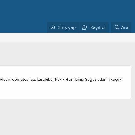
Giriş yap
Kayıt ol
Ara
det iri domates Tuz, karabiber, kekik Hazırlanışı Göğüs etlerini küçük