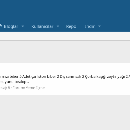
Bloglar
Kullanıcılar
Repo
İndir
ızı biber 5 Adet çarliston biber 2 Diş sarımsak 2 Çorba kaşığı zeytinyağı 2 A
 suyunu bırakıp...
saj: 8
Forum:
Yeme-İçme