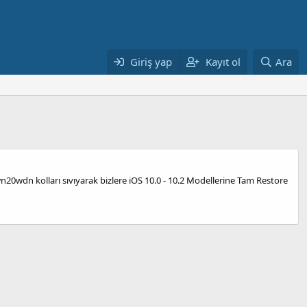
Giriş yap
Kayıt ol
Ara
wn20wdn kolları sıvıyarak bizlere iOS 10.0 - 10.2 Modellerine Tam Restore