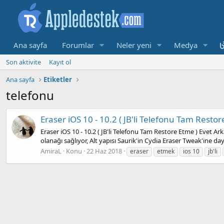
Ana sayfa
Forumlar
Neler yeni
Medya
Son aktivite
Kayıt ol
Ana sayfa
Etiketler
telefonu
Eraser iOS 10 - 10.2 ( JB'li Telefonu Tam Restor
Eraser iOS 10 - 10.2 ( JB'li Telefonu Tam Restore Etme ) Evet A
olanağı sağlıyor, Alt yapısı Saurik'in Cydia Eraser Tweak'ine day
AmiraL
Konu
22 Haz 2018
eraser
etmek
ios 10
jb'li