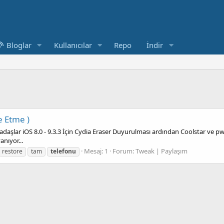
Bloglar
Kullanıcılar
Repo
İndir
e Etme )
rkadaşlar iOS 8.0 - 9.3.3 İçin Cydia Eraser Duyurulması ardından Coolstar ve p
anıyor...
Mesaj: 1
Forum:
Tweak | Paylaşım
restore
tam
telefonu