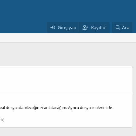
Giriş yap
Kayıt ol
Ara
ıl dosya atabileceğinizi anlatacağım. Ayrıca dosya izinlerini de
vb)