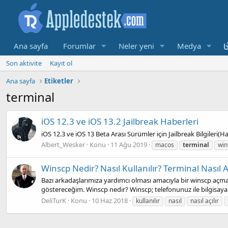
Ana sayfa
Forumlar
Neler yeni
Medya
Son aktivite
Kayıt ol
Ana sayfa
Etiketler
terminal
iOS 12.3 ve iOS 13.2 Jailbreak Haberleri
iOS 12.3 ve iOS 13 Beta Arası Sürümler için Jailbreak Bilgileri(Ha
Albert_Wesker
Konu
11 Ağu 2019
macos
terminal
wi
Winscp Nedir? Nasıl Kullanılır? Terminal Nasıl Aç
Bazı arkadaşlarımıza yardımcı olması amacıyla bir winscp açmak
göstereceğim. Winscp nedir? Winscp; telefonunuz ile bilgisayarı
DeliTurK
Konu
10 Haz 2018
kullanılır
nasıl
nasıl açılır