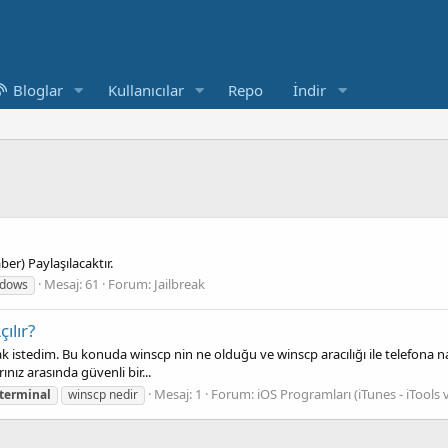
Bloglar
Kullanıcılar
Repo
İndir
ber) Paylaşılacaktır.
Mesaj: 61
Forum:
Jailbreak
ndows
ılır?
 istedim. Bu konuda winscp nin ne olduğu ve winscp aracılığı ile telefona nas
nız arasında güvenli bir...
Mesaj: 1
Forum:
iOS Programları (iTunes - iTools 
terminal
winscp nedir