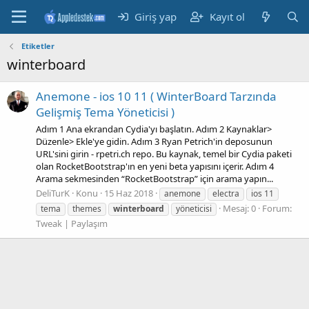
Giriş yap
Kayıt ol
Etiketler
winterboard
Anemone - ios 10 11 ( WinterBoard Tarzında
Gelişmiş Tema Yöneticisi )
Adım 1 Ana ekrandan Cydia'yı başlatın. Adım 2 Kaynaklar>
Düzenle> Ekle'ye gidin. Adım 3 Ryan Petrich'in deposunun
URL'sini girin - rpetri.ch repo. Bu kaynak, temel bir Cydia paketi
olan RocketBootstrap'ın en yeni beta yapısını içerir. Adım 4
Arama sekmesinden “RocketBootstrap” için arama yapın...
DeliTurK
Konu
15 Haz 2018
anemone
electra
ios 11
Mesaj: 0
Forum:
tema
themes
winterboard
yöneticisi
Tweak | Paylaşım