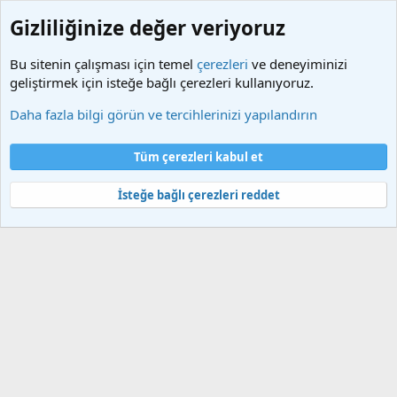
Gizliliğinize değer veriyoruz
Bu sitenin çalışması için temel
çerezleri
ve deneyiminizi
geliştirmek için isteğe bağlı çerezleri kullanıyoruz.
Etiketler
Daha fazla bilgi görün ve tercihlerinizi yapılandırın
Çerezler
Türkçe (TR)
Tüm çerezleri kabul et
Bize ulaşın
Şartlar ve kurallar
Gizlilik politikası
Yardım
Ana sayfa
R
S
İsteğe bağlı çerezleri reddet
S
®
Community platform by XenForo
© 2010-2025 XenForo Ltd.