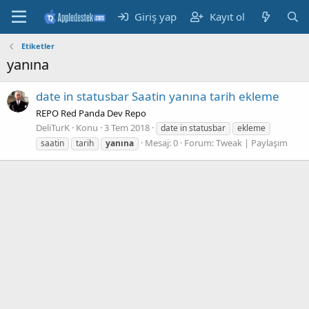
Giriş yap
Kayıt ol
Etiketler
yanına
date in statusbar Saatin yanına tarih ekleme
REPO Red Panda Dev Repo
DeliTurK
Konu
3 Tem 2018
date in statusbar
ekleme
Mesaj: 0
Forum:
Tweak | Paylaşım
saatin
tarih
yanına