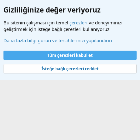
Gizliliğinize değer veriyoruz
Bu sitenin çalışması için temel
çerezleri
ve deneyiminizi
geliştirmek için isteğe bağlı çerezleri kullanıyoruz.
Etiketler
Daha fazla bilgi görün ve tercihlerinizi yapılandırın
Çerezler
Türkçe (TR)
Tüm çerezleri kabul et
Bize ulaşın
Şartlar ve kurallar
Gizlilik politikası
Yardım
Ana sayfa
R
S
İsteğe bağlı çerezleri reddet
S
®
Community platform by XenForo
© 2010-2025 XenForo Ltd.