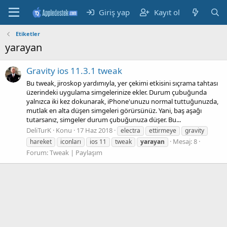
Giriş yap
Kayıt ol
Etiketler
yarayan
Gravity ios 11.3.1 tweak
Bu tweak, jiroskop yardımıyla, yer çekimi etkisini sıçrama tahtası
üzerindeki uygulama simgelerinize ekler. Durum çubuğunda
yalnızca iki kez dokunarak, iPhone'unuzu normal tuttuğunuzda,
mutlak en alta düşen simgeleri görürsünüz. Yani, baş aşağı
tutarsanız, simgeler durum çubuğunuza düşer. Bu...
DeliTurK
Konu
17 Haz 2018
electra
ettirmeye
gravity
Mesaj: 8
hareket
iconları
ios 11
tweak
yarayan
Forum:
Tweak | Paylaşım