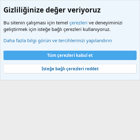
Gizliliğinize değer veriyoruz
Bu sitenin çalışması için temel
çerezleri
ve deneyiminizi
geliştirmek için isteğe bağlı çerezleri kullanıyoruz.
Etiketler
Daha fazla bilgi görün ve tercihlerinizi yapılandırın
Çerezler
Türkçe (TR)
Tüm çerezleri kabul et
Bize ulaşın
Şartlar ve kurallar
Gizlilik politikası
Yardım
Ana sayfa
R
S
İsteğe bağlı çerezleri reddet
S
®
Community platform by XenForo
© 2010-2025 XenForo Ltd.