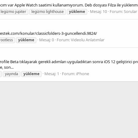
acım var Apple Watch saatimi kullanamıyorum. Deb dosyası Filza ile yüklenm
Mesaj: 10
Forum:
Sorular
legizmo jupiter
legizmo lighthouse
yükleme
edestek.com/konular/classicfolders-3-guncellendi.9824/
Mesaj: 0
Forum:
Videolu Anlatımlar
rootless
yükleme
file Beta tıklayarak gerekli adımları uyguladıktan sonra iOS 12 geliştirici prof
e, son...
Mesaj: 1
Forum:
iPhone
yayında
yükleme