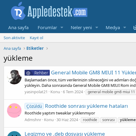
Ana sayfa
Forumlar
Neler yeni
Medya
Son aktivite
Kayıt ol
Ana sayfa
Etiketler
yükleme
General Mobile GM8 MIUI 11 Yükl
Rehber
Başlamadan önce, tüm verilerinizin silineceğini ve adımları doğ
yükleyin. Daha sonrasında General Mobile GM8 MIUI Rom indiri
yasinpolat21
Konu
6 Tem 2024
general mobile gm8 miui 11
Roothide sonrası yükleme hataları
Çözüldü
Roothide yaptım tweaklar yüklenmıyor
Admshnr
Konu
30 Haz 2024
roothide
sonrası
yükleme
Legizmo ve .deb dosyası yükleme