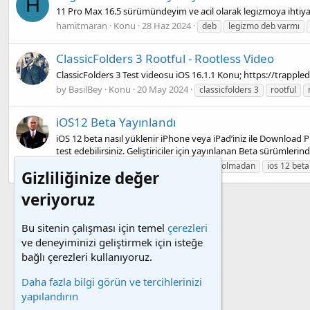
H
11 Pro Max 16.5 sürümündeyim ve acil olarak legizmoya ihtiy
hamitmaran
Konu
28 Haz 2024
deb
legizmo deb varmı
ClassicFolders 3 Rootful - Rootless Video
ClassicFolders 3 Test videosu iOS 16.1.1 Konu; https://trappl
by BasilBey
Konu
20 May 2024
classicfolders 3
rootful
iOS12 Beta Yayınlandı
iOS 12 beta nasıl yüklenir iPhone veya iPad’iniz ile Download Pro
test edebilirsiniz. Geliştiriciler için yayınlanan Beta sürümlerind
DeliTurK
Konu
10 Haz 2018
geliştirici olmadan
ios 12 beta
Gizliliğinize değer
veriyoruz
Bu sitenin çalışması için temel
çerezleri
ve deneyiminizi geliştirmek için isteğe
bağlı çerezleri kullanıyoruz.
Daha fazla bilgi görün ve tercihlerinizi
yapılandırın