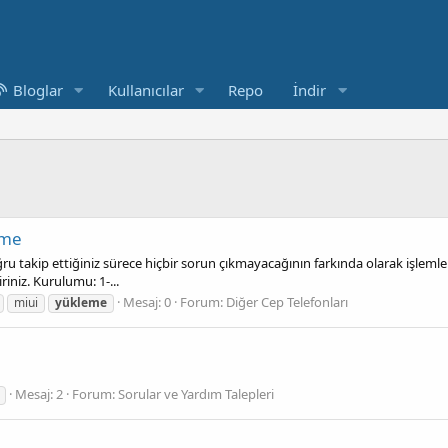
Bloglar
Kullanıcılar
Repo
İndir
eme
ru takip ettiğiniz sürece hiçbir sorun çıkmayacağının farkında olarak işlemler
niz. Kurulumu: 1-...
Mesaj: 0
Forum:
Diğer Cep Telefonları
miui
yükleme
Mesaj: 2
Forum:
Sorular ve Yardım Talepleri